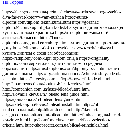
Till Toppen
https://alicegood.com.ua/preimushchestva-kachestvennogo-stekla-dlya-far-svet-kotoryy-vam-nuzhen https://aurus-diploms.com/diplom-tekhnikuma.html https://gosznac-diplom24.com/kupit-diplom-kolledzha купить диплом бакалавра купить диплом охранника https://ru-diplomirovans.com/аттестат-9-классов https://lands-diplomix.com/goroda/orenburg.html купить диплом в ростове-на-дону https://diploman-dok.com/svidetelstvo-o-rozhdenii-sssr1 купить диплом о среднем образовании https://radiplomy.com/kupit-diplom-onlajn https://originality-diplomix.com/маркетолог купить диплом о среднем образовании https://rusd-diploms.com/diplomyi-sssr.html купить диплом в омске https://try-kolduna.com.ua/where-to-buy-bilead-lens.html https://silvestry.com.ua/top-5-powerful-bilead.html http://apartments.dp.ua/optima-bilead-review.html http://companion.com.ua/laser-bilead-future.html http://slovakia.kiev.ua/h7-bilead-lens-guide.html https://join.com.ua/h4-bilead-lens-guide.html https://kfek.org.ua/focus2-bilead-install.html https://lift-load.com.ua/dual-chip-bilead-lens.html http://davinci-design.com.ua/bolt-mount-bilead.html http://funhost.org.ua/bilead-test-drive.html http://comfortdeluxe.com.ua/bilead-selection-criteria.html http://shopsecret.com.ua/bilead-principles.html https://firma.com.ua/bilead-lens-revolution.html http://sun-shop.com.ua/bilead-lens-price-comparison.html https://para-dise.com.ua/bilead-lens-guide.html https://geliosfireworks.com.ua/bilead-installation-guide.html https://tops.net.ua/bilead-buyers-guide.html https://degustator.net.ua/bilead-2024-review.html https://oncology.com.ua/bilead-2022-rating.html https://shop4me.in.ua/bestselling-bilead-2023.html https://crazy-professor.com.ua/aozoom-bilead-review.html http://reklama-sev.com.ua/angel-eyes-bilead.html http://gollos.com.ua/angel-eyes-bilead.html http://jokes.com.ua/ams-bilead-review.html https://greenap.com.ua/adaptive-bilead-future.html http://kvn-tehno.com.ua/3-inch-bilead-market-review.html https://salesup.in.ua/3-inch-bilead-lens-guide.html http://compromat.in.ua/2-5-inch-bilead-lens-guide.html http://vlada.dp.ua/24v-bilead-truck.html https://i-medic.com.ua/steklo-dlya-far-avto-kak-vybrat-kachestvennuyu-zamenu https://renault-club.kiev.ua/zamena-stekla-far-avto-vse-chto-nuzhno-znat https://tehnoprice.in.ua/pochemu-vazhno-kachestvennoe-steklo-dlya-far-avto https://lifeinvest.com.ua/steklo-dlya-far-avto-obzor-populyarnyh-modeley https://warfare.com.ua/zamena-stekla-dlya-far-avto-poshagovaya-instruktsiya https://05161.com.ua/prozrachnost-i-stil-obnovlenie-stekla-far-dlya-avto https://brightwallpapers.com.ua/steklo-dlya-far-avto-kak-vybrat-dolgovechnyj-variant https://3dlevsha.com.ua/top-proizvoditelej-stekla-dlya-far-avto-v-2024-godu https://abank.com.ua/sovety-po-vyboru-stekla-dlya-far-avto-na-chto-obratit-vnimanie https://abshop.com.ua/zamena-stekla-na-farah-avto-kak-uluchshit-vidimost-i-stil https://alicegood.com.ua/preimushchestva-kachestvennogo-stekla-dlya-far-svet-kotoryy-vam-nuzhen https://artflo.com.ua/steklo-dlya-far-avto-obzor-byudzhetnyh-i-premialnyh-variantov https://atlantic-club.com.ua/kak-vybrat-prochnoe-steklo-dlya-far-kotoroe-prosluzhit-dolgo https://atelierdesdelices.com.ua/prozrachnost-i-dolgovechnost-zachem-menyat-steklo-far-avto http://510.com.ua/samostoyatelnaya-zamena-stekla-far-prakticheskie-sovety https://autostill.com.ua/steklo-dlya-far-avto-kak-zamena-uluchshit-osveshchenie-dorogi https://babyphotostar.com.ua/vyibiraem-steklo-dlya-far-rukovodstvo-po-stilyu-i-bezopasnosti https://bagit.com.ua/pochemu-stoit-investirovat-v-kachestvennoe-steklo-dlya https://bagstore.com.ua/problemy-so-steklom-far-kak-ikh-izbezhat-i-kogda-zamenit https://befirst.com.ua/sekrety-ukhoda-za-steklom-far-kak-prodlit-srok-sluzhby https://bike-drive.com.ua/steklo-dlya-far-obzor-novink-i-tendentsiy-2024 https://billiard-classic.com.ua/kakoe-steklo-dlya-far-luchshe-plyusy-i-minusy-razlichnykh-materialov https://ch-z.com.ua/steklo-dlya-far-kak-vybrat-po-tipu-avtomobilya-i-stilyu-vozdizheniya https://bestpeople.com.ua/chem-zamenit-povrezhdennoe-steklo-far-luchshie-alternativy https://daicond.com.ua/steklo-dlya-far-obsuzhdaem-vazhnost-dlya-bezopasnosti-na-doroge https://delavore.com.ua/bi-led-linzy-i-komponenty-provodnik-v-mir-yarkogo-i-chetogo-sveta https://brandwatches.com.ua/kak-bi-led-linzy-uluchshayut-vidimost-i-stil-avtomobilya https://dnmagazine.com.ua/komplekt-bi-led-linz-modernizatsiya-far https://blooms.com.ua/bi-led-linzy-komplektuyushie-vybor https://ameli-studio.com.ua/bi-led-linzy-i-komponenty-maksimum-sveta-pri-minimum-energozatrat https://euro-house.com.ua/kak-bi-led-linzy-vliyayut-na-bezopasnost-i-komfort-vodjeniya https://cpaday.com.ua/innovacii-v-osveshhenii-obzor-luchshih-bi-led-linz-i-komponentov https://cocoshop.com.ua/bi-led-linzy-kak-innovatsionnye-tekhnologii-menyayut-osveshchenie-avto https://cleanshop.com.ua/otkroyte-dlya-sebya-bi-led-linzy-luchshee-osveshchenie-dlya-vashego-avtomobilya https://dragee.com.ua/bi-led-linzy-revolyuciya-v-avtomobilnom-osveshchenii https://eximp.com.ua/komplekt-bi-led-linz-i-komponentov-dlya-idealnyh-far https://e-comex.com.ua/bi-led-linzy-dolgovechnost-i-mosh-sveta-v-komplekte https://elsig-opt.com.ua/budushchee-avtomobilnyh-far-pochemu-bi-led-linzy-novyi-standart https://emaidan.com.ua/bi-led-linzy-luchshiy-svet-dlya-avto https://esco-center.com.ua/stil-i-funkcionalnost-s-bi-led-linzami https://excl.com.ua/bi-led-linzy-svet-i-bezopasnost https://floristua.com.ua/bi-led-linzy-vybor-i-ustanovka https://forthouse.com.ua/umnoye-osveshcheniye-dlya-avto-bi-led-linzy https://footballfans.com.ua/5-prichin-dlya-upgrade-bi-led-linzy https://freeadverts.com.ua/bi-led-linzy-yarkost-i-stil http://istroy.com.ua/nochnye-poezdki-bi-led-linzy-vozmozhnosti https://jesus.com.ua/vsyo-o-bi-led-linzy-dlya-avto https://keslaser.com.ua/bi-led-linzy-dlya-idealnoy-vidimosti https://igrotech.com.ua/instruktsiya-po-vyboru-i-ustanovke-bi-led-linz https://incidents.com.ua/bi-led-linzy-dlya-professionalov-i-novichkov-rekomendatsii-po-ustanovke https://kolesiko.com.ua/linzy-dlya-far-avto-kak-vybrat-idealnye-dlya-vashego-avtomobilya https://infobus.com.ua/kak-linzy-dlya-far-izmenyayut-osveshchennost-i-stil-vashego-avto https://imperialgroup.com.ua/pochemu-stoit-ustanovit-linzy-v-fary-avto-osnovnye-preimushchestva https://leasing.com.ua/linzy-dlya-far-avto-kak-vybrat-luchshie-komponenty-dlya-optimalnogo-sveta https://igruli.com.ua/linzy-dlya-far-avto-chto-vazhno-uchityvat-pri-ustanovke-i-vybore https://mamaorganica.com.ua/linzy-dlya-far-kak-uluchshit-svet-i-stil-avtomobilya https://jiraf.com.ua/moshhnoe-tochnoe-osveshhenie-preimushhestva-linz-dlya-avto-far https://itware.com.ua/chto-dayut-linzy-dlya-far-sekrety-osveshheniya https://jn.com.ua/linzy-dlya-far-sovremennye-resheniya-dlya-vidimosti https://ibnews.com.ua/germetik-dlya-stekla-far-avto https://keepstyle.com.ua/kak-pravilno-ispolzovat-germetik-dlya-far-avto https://menfashion.com.ua/germetik-dlya-stekla-far https://kominmet.com.ua/germetik-dlya-far-avto-vodonepronitsaemost https://mir-akb.com.ua/kak-germetik-dlya-far-vliyaet-na-zashitu-i-vneshniy-vid https://mitsubishi-nikol-motors.com.ua/germetik-dlya-stekla-far-uluchshenie-germetichnosti-i-osveshcheniya https://massovka.com.ua/germetik-dlya-far-zashchita-ot-vlagi-pyli-kondensata https://newstoday.com.ua/kak-vybrat-germetik-dlya-stekla-far https://maximumvisa.com.ua/germetik-dlya-stekla-far-idealnaya-germetizatsiya https://ostercenter.com.ua/luchshie-germetiki-dlya-far-avto https://pnevmo-strelok.com.ua/germetik-dlya-far-zachem-i-kak-ispolzovat https://myelectro.com.ua/kak-germetik-zashchishchaet-fary https://logotypes.com.ua/germetizaciya-stekla-far https://naduvnie-lodki.com.ua/sekret-idealnyh-far-germetik https://nagrevayka.com.ua/top-5-germetikov-dlya-far http://repetitory.com.ua/germetik-dlya-stekla-far-poshagovyj-gid https://optimapharm.com.ua/germetik-dlya-stekla-far https://s-boutique.com.ua/zashchita-far-ot-vlagi-rol-germetika https://rockradio.com.ua/kak-germetik-pomogaet-sokhranit-fary-kak-novye https://pravoslavnews.com.ua/germetik-dlya-far-nadezhnoe-reshenie-dlya-predotvrashcheniya-kondensata https://salonsharm.com.ua/idealnyj-germetik-dlya-stekla-far-kak-vybrat-i-pravilno-nanesti http://salle.com.ua/pochemu-germetik-dlya-far-avto-vazhnee-chem-kazhetsya http://reklamist.com.ua/germetik-dlya-stekla-far-obazatelnyj-element-dlya-remonta http://runflor.com.ua/kak-vosstanovit-germetichnost-far-sovety-po-vyboru-germetika https://side-by-side.com.ua/remont-stekla-far-kak-germetik-pomogaet-sokhranit-svetopropuskaniye https://smartbuildforum.com.ua/germetik-dlya-avtofar-resheniye-dlya-osveshcheniya-i-zashchity https://tastaliski.com.ua/germetik-dlya-stekla-far-zashchita-ot-pogodnyh-usloviy https://sevinfo.com.ua/kak-germetik-prodlevaet-srok-sluzhby-far https://summer-kino.com.ua/germetik-dlya-avtofar-problemy-s-germetizaciej https://startupline.com.ua/vybor-germetika-dlya-far https://unasoft.com.ua/germetik-dlya-stekla-far-vlaga-i-korrozia https://svitozar.com.ua/germetik-dlya-stekla-far-vlaga-i-korrozia https://talktome.com.ua/zhidkost-dlya-polirovki-far-avto https://smotri.com.ua/kak-vybrat-luchshuyu-zhidkost-dlya-polirovki-far https://tyres.com.ua/zhidkost-dlya-polirovki-far-ustranenie-carapin https://tayger.com.ua/nabor-dlya-polirovki-far-vse-chto-nuzhno https://tm-marmelad.com.ua/nabor-dlya-polirovki-far-luchshie-komplekty https://synergize.com.ua/polirovka-far-svoimi-rukami-nabory https://trademart.com.ua/nabor-dlya-polirovki-far-kak-obnovit-fary-avto http://vabank.com.ua/steklo-dlya-far-ka