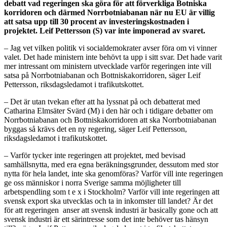
debatt vad regeringen ska göra för att förverkliga Botniska
korridoren och därmed Norrbotniabanan när nu EU är villig
att satsa upp till 30 procent av investeringskostnaden i
projektet. Leif Pettersson (S) var inte imponerad av svaret.
– Jag vet vilken politik vi socialdemokrater avser föra om vi vinner
valet. Det hade ministern inte behövt ta upp i sitt svar. Det hade varit
mer intressant om ministern utvecklade varför regeringen inte vill
satsa på Norrbotniabanan och Bottniskakorridoren, säger Leif
Pettersson, riksdagsledamot i trafikutskottet.
– Det är utan tvekan efter att ha lyssnat på och debatterat med
Catharina Elmsäter Svärd (M) i den här och i tidigare debatter om
Norrbotniabanan och Bottniskakorridoren att ska Norrbotniabanan
byggas så krävs det en ny regering, säger Leif Pettersson,
riksdagsledamot i trafikutskottet.
– Varför tycker inte regeringen att projektet, med bevisad
samhällsnytta, med era egna beräkningsgrunder, dessutom med stor
nytta för hela landet, inte ska genomföras? Varför vill inte regeringen
ge oss människor i norra Sverige samma möjligheter till
arbetspendling som t e x i Stockholm? Varför vill inte regeringen att
svensk export ska utvecklas och ta in inkomster till landet? Är det
för att regeringen anser att svensk industri är basically gone och att
svensk industri är ett särintresse som det inte behöver tas hänsyn