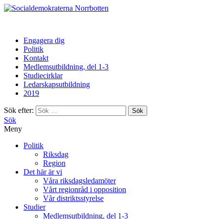
Norrbotten
Engagera dig
Politik
Kontakt
Medlemsutbildning, del 1-3
Studiecirklar
Ledarskapsutbildning
2019
Sök efter:
Sök
Meny
Politik
Riksdag
Region
Det här är vi
Våra riksdagsledamöter
Vårt regionråd i opposition
Vår distriktsstyrelse
Studier
Medlemsutbildning, del 1-3