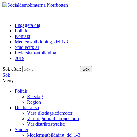
Norrbotten
Engagera dig
Politik
Kontakt
Medlemsutbildning, del 1-3
Studiecirklar
Ledarskapsutbildning
2019
Sök efter:
Sök
Meny
Politik
Riksdag
Region
Det här är vi
Våra riksdagsledamöter
Vårt regionråd i opposition
Vår distriktsstyrelse
Studier
Medlemsutbildning, del 1-3