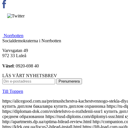
Norrbotten
Socialdemokraterna i Norrbotten
Varvsgatan 49
972 33 Luleå
Växel
: 0920-698 40
LÄS VÅRT NYHETSBREV
Till Toppen
https://alicegood.com.ua/preimushchestva-kachestvennogo-stekla-dlya-far-svet-kotoryy-vam-nuzhen https://aurus-diploms.com/diplom-tekhnikuma.html https://gosznac-diplom24.com/kupit-diplom-kolledzha купить диплом бакалавра купить диплом охранника https://ru-diplomirovans.com/аттестат-9-классов https://lands-diplomix.com/goroda/orenburg.html купить диплом в ростове-на-дону https://diploman-dok.com/svidetelstvo-o-rozhdenii-sssr1 купить диплом о среднем образовании https://radiplomy.com/kupit-diplom-onlajn https://originality-diplomix.com/маркетолог купить диплом о среднем образовании https://rusd-diploms.com/diplomyi-sssr.html купить диплом в омске https://try-kolduna.com.ua/where-to-buy-bilead-lens.html https://silvestry.com.ua/top-5-powerful-bilead.html http://apartments.dp.ua/optima-bilead-review.html http://companion.com.ua/laser-bilead-future.html http://slovakia.kiev.ua/h7-bilead-lens-guide.html https://join.com.ua/h4-bilead-lens-guide.html https://kfek.org.ua/focus2-bilead-install.html https://lift-load.com.ua/dual-chip-bilead-lens.html http://davinci-design.com.ua/bolt-mount-bilead.html http://funhost.org.ua/bilead-test-drive.html http://comfortdeluxe.com.ua/bilead-selection-criteria.html http://shopsecret.com.ua/bilead-principles.html https://firma.com.ua/bilead-lens-revolution.html http://sun-shop.com.ua/bilead-lens-price-comparison.html https://para-dise.com.ua/bilead-lens-guide.html https://geliosfireworks.com.ua/bilead-installation-guide.html https://tops.net.ua/bilead-buyers-guide.html https://degustator.net.ua/bilead-2024-review.html https://oncology.com.ua/bilead-2022-rating.html https://shop4me.in.ua/bestselling-bilead-2023.html https://crazy-professor.com.ua/aozoom-bilead-review.html http://reklama-sev.com.ua/angel-eyes-bilead.html http://gollos.com.ua/angel-eyes-bilead.html http://jokes.com.ua/ams-bilead-review.html https://greenap.com.ua/adaptive-bilead-future.html http://kvn-tehno.com.ua/3-inch-bilead-market-review.html https://salesup.in.ua/3-inch-bilead-lens-guide.html http://compromat.in.ua/2-5-inch-bilead-lens-guide.html http://vlada.dp.ua/24v-bilead-truck.html https://i-medic.com.ua/steklo-dlya-far-avto-kak-vybrat-kachestvennuyu-zamenu https://renault-club.kiev.ua/zamena-stekla-far-avto-vse-chto-nuzhno-znat https://tehnoprice.in.ua/pochemu-vazhno-kachestvennoe-steklo-dlya-far-avto https://lifeinvest.com.ua/steklo-dlya-far-avto-obzor-populyarnyh-modeley https://warfare.com.ua/zamena-stekla-dlya-far-avto-poshagovaya-instruktsiya https://05161.com.ua/prozrachnost-i-stil-obnovlenie-stekla-far-dlya-avto https://brightwallpapers.com.ua/steklo-dlya-far-avto-kak-vybrat-dolgovechnyj-variant https://3dlevsha.com.ua/top-proizvoditelej-stekla-dlya-far-avto-v-2024-godu https://abank.com.ua/sovety-po-vyboru-stekla-dlya-far-avto-na-chto-obratit-vnimanie https://abshop.com.ua/zamena-stekla-na-farah-avto-kak-uluchshit-vidimost-i-stil https://alicegood.com.ua/preimushchestva-kachestvennogo-stekla-dlya-far-svet-kotoryy-vam-nuzhen https://artflo.com.ua/steklo-dlya-far-avto-obzor-byudzhetnyh-i-premialnyh-variantov https://atlantic-club.com.ua/kak-vybrat-prochnoe-steklo-dlya-far-kotoroe-prosluzhit-dolgo https://atelierdesdelices.com.ua/prozrachnost-i-dolgovechnost-zachem-me