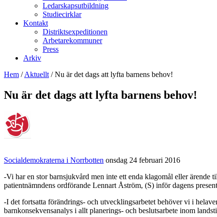
Ledarskapsutbildning
Studiecirklar
Kontakt
Distriktsexpeditionen
Arbetarekommuner
Press
Arkiv
Hem
/
Aktuellt
/
Nu är det dags att lyfta barnens behov!
Nu är det dags att lyfta barnens behov!
Socialdemokraterna i Norrbotten
onsdag 24 februari 2016
-Vi har en stor barnsjukvård men inte ett enda klagomål eller ärende
patientnämndens ordförande Lennart Åström, (S) inför dagens present
-I det fortsatta förändrings- och utvecklingsarbetet behöver vi i hel
barnkonsekvensanalys i allt planerings- och beslutsarbete inom landsti