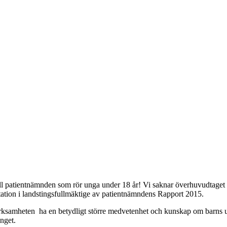
 till patientnämnden som rör unga under 18 år! Vi saknar överhuvudtag
ation i landstingsfullmäktige av patientnämndens Rapport 2015.
averksamheten ha en betydligt större medvetenhet och kunskap om barns 
nget.