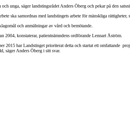
 barn och unga, säger landstingsrådet Anders Öberg och pekar på den sat
arbete ska samordnas med landstingets arbete för mänskliga rättigheter, 
v klagomål och anmälningar av vård och bemötande.
edan 2004, konstaterar, patientnämndens ordförande Lennart Åström.
ber 2015 har Landstinget prioriterat detta och startat ett omfattande pr
, säger Anders Öberg i sitt svar.