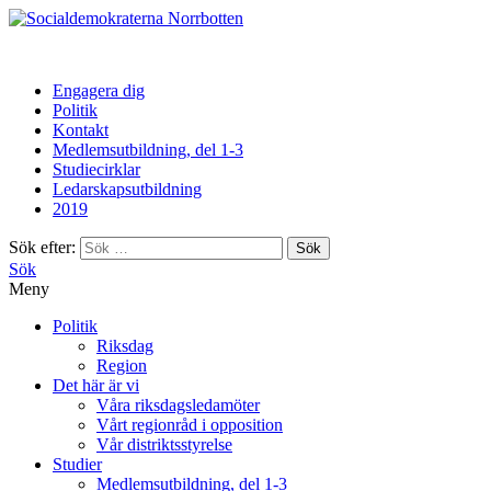
Norrbotten
Engagera dig
Politik
Kontakt
Medlemsutbildning, del 1-3
Studiecirklar
Ledarskapsutbildning
2019
Sök efter:
Sök
Meny
Politik
Riksdag
Region
Det här är vi
Våra riksdagsledamöter
Vårt regionråd i opposition
Vår distriktsstyrelse
Studier
Medlemsutbildning, del 1-3