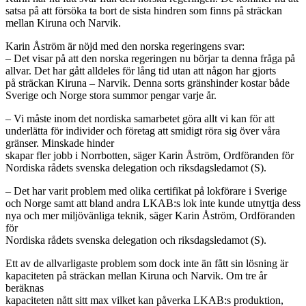
satsa på att försöka ta bort de sista hindren som finns på sträckan
mellan Kiruna och Narvik.
Karin Åström är nöjd med den norska regeringens svar:
– Det visar på att den norska regeringen nu börjar ta denna fråga på
allvar. Det har gått alldeles för lång tid utan att någon har gjorts
på sträckan Kiruna – Narvik. Denna sorts gränshinder kostar både
Sverige och Norge stora summor pengar varje år.
– Vi måste inom det nordiska samarbetet göra allt vi kan för att
underlätta för individer och företag att smidigt röra sig över våra
gränser. Minskade hinder
skapar fler jobb i Norrbotten, säger Karin Åström, Ordföranden för
Nordiska rådets svenska delegation och riksdagsledamot (S).
– Det har varit problem med olika certifikat på lokförare i Sverige
och Norge samt att bland andra LKAB:s lok inte kunde utnyttja dess
nya och mer miljövänliga teknik, säger Karin Åström, Ordföranden
för
Nordiska rådets svenska delegation och riksdagsledamot (S).
Ett av de allvarligaste problem som dock inte än fått sin lösning är
kapaciteten på sträckan mellan Kiruna och Narvik. Om tre år
beräknas
kapaciteten nått sitt max vilket kan påverka LKAB:s produktion,