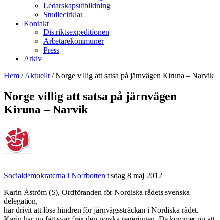
Ledarskapsutbildning
Studiecirklar
Kontakt
Distriktsexpeditionen
Arbetarekommuner
Press
Arkiv
Hem
/
Aktuellt
/
Norge villig att satsa på järnvägen Kiruna – Narvik
Norge villig att satsa på järnvägen
Kiruna – Narvik
Socialdemokraterna i Norrbotten
tisdag 8 maj 2012
Karin Åström (S), Ordföranden för Nordiska rådets svenska
delegation,
har drivit att lösa hindren för järnvägssträckan i Nordiska rådet.
Karin har nu fått svar från den norska regeringen. De kommer nu att