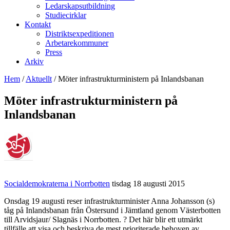
Ledarskapsutbildning
Studiecirklar
Kontakt
Distriktsexpeditionen
Arbetarekommuner
Press
Arkiv
Hem
/
Aktuellt
/
Möter infrastrukturministern på Inlandsbanan
Möter infrastrukturministern på
Inlandsbanan
Socialdemokraterna i Norrbotten
tisdag 18 augusti 2015
Onsdag 19 augusti reser infrastrukturminister Anna Johansson (s)
tåg på Inlandsbanan från Östersund i Jämtland genom Västerbotten
till Arvidsjaur/ Slagnäs i Norrbotten. ? Det här blir ett utmärkt
tillfälle att visa och beskriva de mest prioriterade behoven av