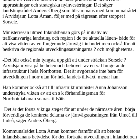
upprustningar och strategiska nyinvesteringar. Det säger
landstingsrådet Anders Öberg som tillsammans med kommunalrådet
i Arvidsjaur, Lotta Åman, följer med på tågresan efter stoppet i
Sorsele.
Ministerresan utmed Inlandsbanan görs på initiativ av
trafikansvariga landsting och region i de tre aktuella länen- både för
att visa vikten av en fungerande järnväg i inlandet men också för att
beskriva de regionala utvecklingssatsningarna ? och möjligheterna.
-Det blir också min tyngsta uppgift att under sträckan Sorsele ?
Arvidsjaur visa på helheten och behovet av en väl fungerande
infrastruktur i hela Norrbotten. Det är avgörande inte bara för
utvecklingen i norr utan för hela landets tillväxt, menar han.
Han kommer också att till infrastrukturminister Anna Johansson
understryka vikten av att en s k förhandlingsman för
Norrbotniabanan snarast tillsätts.
-Det är det första viktiga steget för att under de närmaste åren börja
förverkliga de konkreta delarna av järnvägssatsningen från Umeå till
Luleå, säger Anders Öberg.
Kommunalrådet Lotta Åman kommer framför allt att betona
Inlandsbanans betydelse för den fortsatta utvecklingen i inlandet och