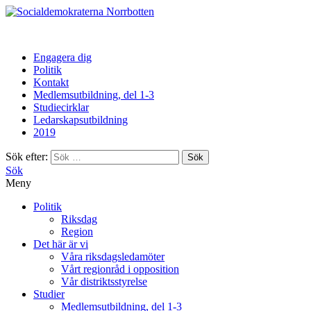
Norrbotten
Engagera dig
Politik
Kontakt
Medlemsutbildning, del 1-3
Studiecirklar
Ledarskapsutbildning
2019
Sök efter:
Sök
Meny
Politik
Riksdag
Region
Det här är vi
Våra riksdagsledamöter
Vårt regionråd i opposition
Vår distriktsstyrelse
Studier
Medlemsutbildning, del 1-3