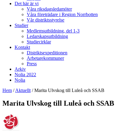
Det här är vi
Våra riksdagsledamöter
Våra företrädare i Region Norrbotten
Vår distriktsstyrelse
Studier
Medlemsutbildning, del 1-3
Ledarskapsutbildning
Studiecirklar
Kontakt
Distriktsexpeditionen
Arbetarekommuner
Press
Arkiv
Nolia 2022
Nolia
Hem
/
Aktuellt
/
Marita Ulvskog till Luleå och SSAB
Marita Ulvskog till Luleå och SSAB