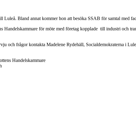
l Luleå. Bland annat kommer hon att besöka SSAB för samtal med fackl
 Handelskammare för möte med företag kopplade till industri och tra
ervju och frågor kontakta Madelene Rydehäll, Socialdemokraterna i Lule
tens Handelskammare
h
 caféet