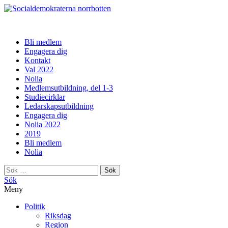
norrbotten
Bli medlem
Engagera dig
Kontakt
Val 2022
Nolia
Medlemsutbildning, del 1-3
Studiecirklar
Ledarskapsutbildning
Engagera dig
Nolia 2022
2019
Bli medlem
Nolia
Sök
efter:
Sök
Meny
Politik
Riksdag
Region