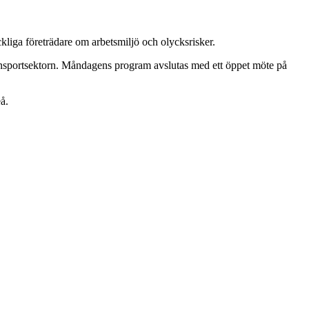
iga företrädare om arbetsmiljö och olycksrisker.
nsportsektorn. Måndagens program avslutas med ett öppet möte på
å.