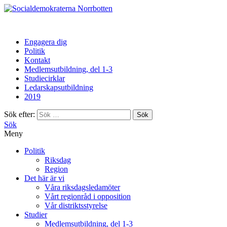
Norrbotten
Engagera dig
Politik
Kontakt
Medlemsutbildning, del 1-3
Studiecirklar
Ledarskapsutbildning
2019
Sök efter:
Sök
Meny
Politik
Riksdag
Region
Det här är vi
Våra riksdagsledamöter
Vårt regionråd i opposition
Vår distriktsstyrelse
Studier
Medlemsutbildning, del 1-3