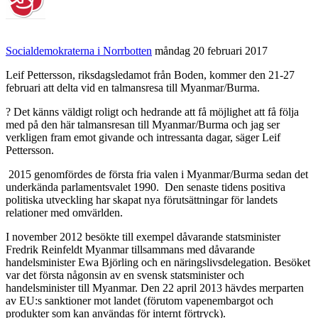
Socialdemokraterna i Norrbotten
måndag 20 februari 2017
Leif Pettersson, riksdagsledamot från Boden, kommer den 21-27
februari att delta vid en talmansresa till Myanmar/Burma.
? Det känns väldigt roligt och hedrande att få möjlighet att få följa
med på den här talmansresan till Myanmar/Burma och jag ser
verkligen fram emot givande och intressanta dagar, säger Leif
Pettersson.
2015 genomfördes de första fria valen i Myanmar/Burma sedan det
underkända parlamentsvalet 1990. Den senaste tidens positiva
politiska utveckling har skapat nya förutsättningar för landets
relationer med omvärlden.
I november 2012 besökte till exempel dåvarande statsminister
Fredrik Reinfeldt Myanmar tillsammans med dåvarande
handelsminister Ewa Björling och en näringslivsdelegation. Besöket
var det första någonsin av en svensk statsminister och
handelsminister till Myanmar. Den 22 april 2013 hävdes merparten
av EU:s sanktioner mot landet (förutom vapenembargot och
produkter som kan användas för internt förtryck).