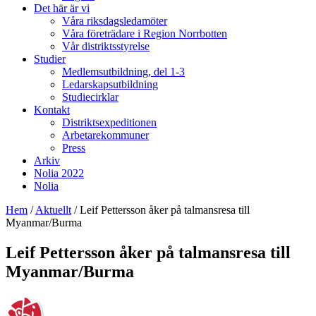
Det här är vi
Våra riksdagsledamöter
Våra företrädare i Region Norrbotten
Vår distriktsstyrelse
Studier
Medlemsutbildning, del 1-3
Ledarskapsutbildning
Studiecirklar
Kontakt
Distriktsexpeditionen
Arbetarekommuner
Press
Arkiv
Nolia 2022
Nolia
Hem
/
Aktuellt
/
Leif Pettersson åker på talmansresa till
Myanmar/Burma
Leif Pettersson åker på talmansresa till
Myanmar/Burma