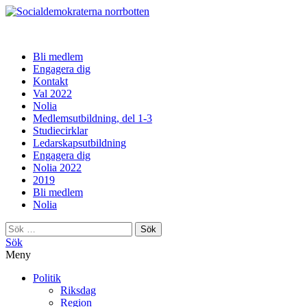
norrbotten
Bli medlem
Engagera dig
Kontakt
Val 2022
Nolia
Medlemsutbildning, del 1-3
Studiecirklar
Ledarskapsutbildning
Engagera dig
Nolia 2022
2019
Bli medlem
Nolia
Sök
efter:
Sök
Meny
Politik
Riksdag
Region