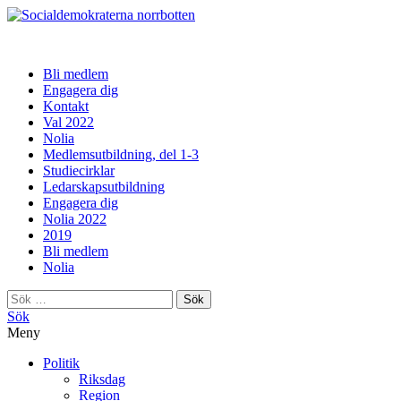
norrbotten
Bli medlem
Engagera dig
Kontakt
Val 2022
Nolia
Medlemsutbildning, del 1-3
Studiecirklar
Ledarskapsutbildning
Engagera dig
Nolia 2022
2019
Bli medlem
Nolia
Sök
efter:
Sök
Meny
Politik
Riksdag
Region