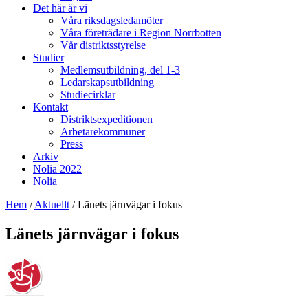
Det här är vi
Våra riksdagsledamöter
Våra företrädare i Region Norrbotten
Vår distriktsstyrelse
Studier
Medlemsutbildning, del 1-3
Ledarskapsutbildning
Studiecirklar
Kontakt
Distriktsexpeditionen
Arbetarekommuner
Press
Arkiv
Nolia 2022
Nolia
Hem
/
Aktuellt
/
Länets järnvägar i fokus
Länets järnvägar i fokus