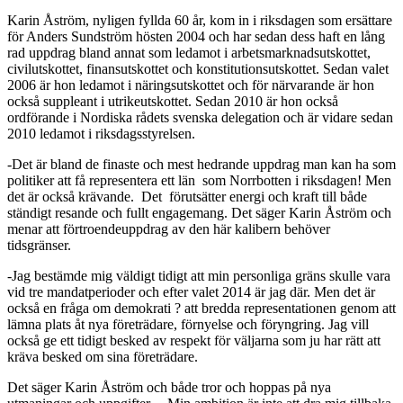
Karin Åström, nyligen fyllda 60 år, kom in i riksdagen som ersättare
för Anders Sundström hösten 2004 och har sedan dess haft en lång
rad uppdrag bland annat som ledamot i arbetsmarknadsutskottet,
civilutskottet, finansutskottet och konstitutionsutskottet. Sedan valet
2006 är hon ledamot i näringsutskottet och för närvarande är hon
också suppleant i utrikeutskottet. Sedan 2010 är hon också
ordförande i Nordiska rådets svenska delegation och är vidare sedan
2010 ledamot i riksdagsstyrelsen.
-Det är bland de finaste och mest hedrande uppdrag man kan ha som
politiker att få representera ett län som Norrbotten i riksdagen! Men
det är också krävande. Det förutsätter energi och kraft till både
ständigt resande och fullt engagemang. Det säger Karin Åström och
menar att förtroendeuppdrag av den här kalibern behöver
tidsgränser.
-Jag bestämde mig väldigt tidigt att min personliga gräns skulle vara
vid tre mandatperioder och efter valet 2014 är jag där. Men det är
också en fråga om demokrati ? att bredda representationen genom att
lämna plats åt nya företrädare, förnyelse och föryngring. Jag vill
också ge ett tidigt besked av respekt för väljarna som ju har rätt att
kräva besked om sina företrädare.
Det säger Karin Åström och både tror och hoppas på nya