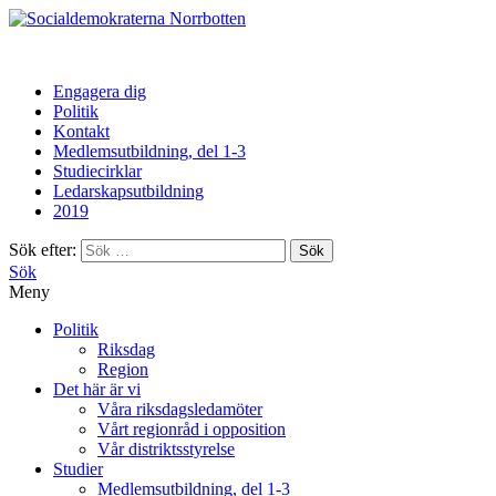
Norrbotten
Engagera dig
Politik
Kontakt
Medlemsutbildning, del 1-3
Studiecirklar
Ledarskapsutbildning
2019
Sök efter:
Sök
Meny
Politik
Riksdag
Region
Det här är vi
Våra riksdagsledamöter
Vårt regionråd i opposition
Vår distriktsstyrelse
Studier
Medlemsutbildning, del 1-3