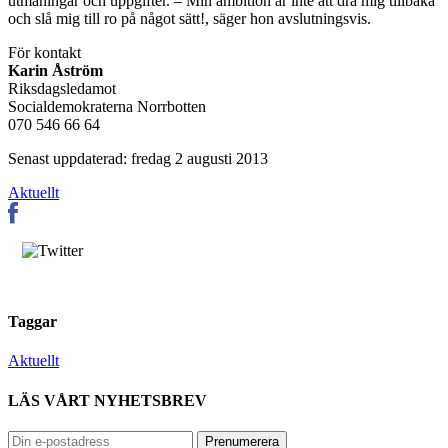
utmaningar och uppgifter. – Min ambition är inte att dra mig tillbaka
och slå mig till ro på något sätt!, säger hon avslutningsvis.
För kontakt
Karin Åström
Riksdagsledamot
Socialdemokraterna Norrbotten
070 546 66 64
Senast uppdaterad: fredag 2 augusti 2013
Aktuellt
Taggar
Aktuellt
LÄS VÅRT NYHETSBREV