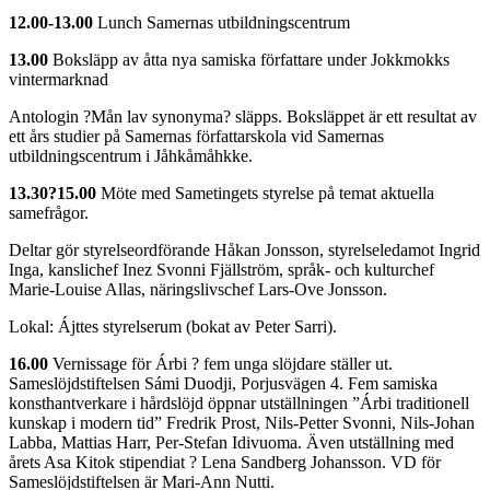
12.00-13.00
Lunch Samernas utbildningscentrum
13.00
Boksläpp av åtta nya samiska författare under Jokkmokks
vintermarknad
Antologin ?Mån lav synonyma? släpps. Boksläppet är ett resultat av
ett års studier på Samernas författarskola vid Samernas
utbildningscentrum i Jåhkåmåhkke.
13.30?15.00
Möte med Sametingets styrelse på temat aktuella
samefrågor.
Deltar gör styrelseordförande Håkan Jonsson, styrelseledamot Ingrid
Inga, kanslichef Inez Svonni Fjällström, språk- och kulturchef
Marie-Louise Allas, näringslivschef Lars-Ove Jonsson.
Lokal: Ájttes styrelserum (bokat av Peter Sarri).
16.00
Vernissage för Árbi ? fem unga slöjdare ställer ut.
Sameslöjdstiftelsen Sámi Duodji, Porjusvägen 4. Fem samiska
konsthantverkare i hårdslöjd öppnar utställningen ”Árbi traditionell
kunskap i modern tid” Fredrik Prost, Nils-Petter Svonni, Nils-Johan
Labba, Mattias Harr, Per-Stefan Idivuoma. Även utställning med
årets Asa Kitok stipendiat ? Lena Sandberg Johansson. VD för
Sameslöjdstiftelsen är Mari-Ann Nutti.