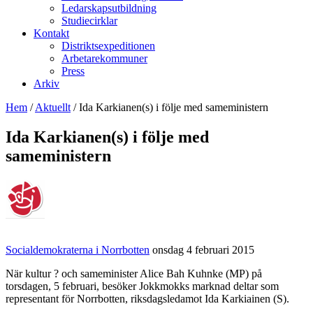
Ledarskapsutbildning
Studiecirklar
Kontakt
Distriktsexpeditionen
Arbetarekommuner
Press
Arkiv
Hem
/
Aktuellt
/
Ida Karkianen(s) i följe med sameministern
Ida Karkianen(s) i följe med
sameministern
Socialdemokraterna i Norrbotten
onsdag 4 februari 2015
När kultur ? och sameminister Alice Bah Kuhnke (MP) på
torsdagen, 5 februari, besöker Jokkmokks marknad deltar som
representant för Norrbotten, riksdagsledamot Ida Karkiainen (S).