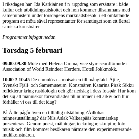
I riksdagen har Ida Karkiainen f n uppdrag som ersättare i både
kultur och utbildningsutskottet och hon kommer tillsammans med
sameministern under torsdagens marknadsbesök i ett omfattande
program att möta såväl representanter för samtinget som ett flertal
samiska konstnärer.
Programmet bifogat nedan
Torsdag 5 februari
09.00-09.30
Möte med Helena Omma, vice styrelseordförande i
Association of World Reindeer Herders. Hotell Jokkmokk.
10.00 ? 10.45
De namnlösa – motsatsen till mångfald. Ájtte,
Svenskt Fjäll- och Samemuseum. Konstnären Katarina Pirak Sikku
reflekterar kring rasbiologin och gör nedslag i dess fotspår. Hur kom
det sig att människor förvandlades till nummer i ett arkiv och hur
förhåller vi oss till det idag?
På Ájtte pågår även en tillfällig utställning ?Áillohas
minnesutställning? där Nils Aslak Valkeapääs konstnärskap
presenteras. Genom poesi, målningar, teckningar, skulptur, foto,
musik och film kommer besökaren närmare den experimenterande
multikonstnären.