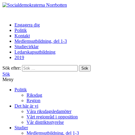
Norrbotten
Engagera dig
Politik
Kontakt
Medlemsutbildning, del 1-3
Studiecirklar
Ledarskapsutbildning
2019
Sök efter:
Sök
Meny
Politik
Riksdag
Region
Det här är vi
Våra riksdagsledamöter
Vårt regionråd i opposition
Vår distriktsstyrelse
Studier
Medlemsutbildning, del 1-3