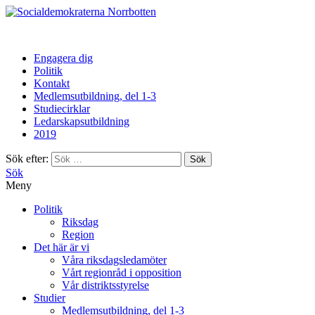
Norrbotten
Engagera dig
Politik
Kontakt
Medlemsutbildning, del 1-3
Studiecirklar
Ledarskapsutbildning
2019
Sök efter:
Sök
Meny
Politik
Riksdag
Region
Det här är vi
Våra riksdagsledamöter
Vårt regionråd i opposition
Vår distriktsstyrelse
Studier
Medlemsutbildning, del 1-3