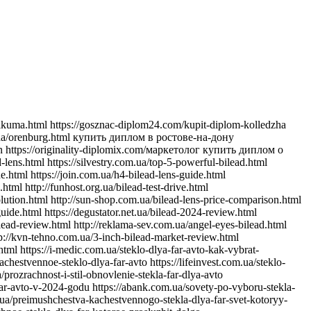
-uluchshit-svet-i-stil-avtomobilya https://jiraf.com.ua/moshhnoe-tochnoe-osveshhenie-preimushhestva-linz-dlya-avto-far https://itware.com.ua/chto-dayut-linzy-dlya-far-sekrety-osveshheniya https://jn.com.ua/linzy-dlya-far-sovremennye-resheniya-dlya-vidimosti https://ibnews.com.ua/germetik-dlya-stekla-far-avto https://keepstyle.com.ua/kak-pravilno-ispolzovat-germetik-dlya-far-avto https://menfashion.com.ua/germetik-dlya-stekla-far https://kominmet.com.ua/germetik-dlya-far-avto-vodonepronitsaemost https://mir-akb.com.ua/kak-germetik-dlya-far-vliyaet-na-zashitu-i-vneshniy-vid https://mitsubishi-nikol-motors.com.ua/germetik-dlya-stekla-far-uluchshenie-germetichnosti-i-osveshcheniya https://massovka.com.ua/germetik-dlya-far-zashchita-ot-vlagi-pyli-kondensata https://newstoday.com.ua/kak-vybrat-germetik-dlya-stekla-far https://maximumvisa.com.ua/germetik-dlya-stekla-far-idealnaya-germetizatsiya https://ostercenter.com.ua/luchshie-germetiki-dlya-far-avto https://pnevmo-strelok.com.ua/germetik-dlya-far-zachem-i-kak-ispolzovat https://myelectro.com.ua/kak-germetik-zashchishchaet-fary https://logotypes.com.ua/germetizaciya-stekla-far https://naduvnie-lodki.com.ua/sekret-idealnyh-far-germetik https://nagrevayka.com.ua/top-5-germetikov-dlya-far http://repetitory.com.ua/germetik-dlya-stekla-far-poshagovyj-gid https://optimapharm.com.ua/germetik-dlya-stekla-far https://s-boutique.com.ua/zashchita-far-ot-vlagi-rol-germetika https://rockradio.com.ua/kak-germetik-pomogaet-sokhranit-fary-kak-novye https://pravoslavnews.com.ua/germetik-dlya-far-nadezhnoe-reshenie-dlya-predotvrashcheniya-kondensata https://salonsharm.com.ua/idealnyj-germetik-dlya-stekla-far-kak-vybrat-i-pravilno-nanesti http://salle.com.ua/pochemu-germetik-dlya-far-avto-vazhnee-chem-kazhetsya http://reklamist.com.ua/germetik-dlya-stekla-far-obazatelnyj-element-dlya-remonta http://runflor.com.ua/kak-vosstanovit-germetichnost-far-sovety-po-vyboru-germetika https://side-by-side.com.ua/remont-stekla-far-kak-germetik-pomogaet-sokhranit-svetopropuskaniye https://smartbuildforum.com.ua/germetik-dlya-avtofar-resheniye-dlya-osveshcheniya-i-zashchity https://tastaliski.com.ua/germetik-dlya-stekla-far-zashchita-ot-pogodnyh-usloviy https://sevinfo.com.ua/kak-germetik-prodlevaet-srok-sluzhby-far https://summer-kino.com.ua/germetik-dlya-avtofar-problemy-s-germetizaciej https://startupline.com.ua/vybor-germetika-dlya-far https://unasoft.com.ua/germetik-dlya-stekla-far-vlaga-i-korrozia https://svitozar.com.ua/germetik-dlya-stekla-far-vlaga-i-korrozia https://talktome.com.ua/zhidkost-dlya-polirovki-far-avto https://smotri.com.ua/kak-vybrat-luchshuyu-zhidkost-dlya-polirovki-far https://tyres.com.ua/zhidkost-dlya-polirovki-far-ustranenie-carapin https://tayger.com.ua/nabor-dlya-polirovki-far-vse-chto-nuzhno https://tm-marmelad.com.ua/nabor-dlya-polirovki-far-luchshie-komplekty https://synergize.com.ua/polirovka-far-svoimi-rukami-nabory https://trademart.com.ua/nabor-dlya-polirovki-far-kak-obnovit-fary-avto http://vabank.com.ua/steklo-dlya-far-ka