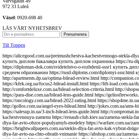
Varvsgatan 49
972 33 Luleå
Växel
: 0920-698 40
LÄS VÅRT NYHETSBREV
Till Toppen
https://alicegood.com.ua/preimushchestva-kachestvennogo-stekla-dlya-far-svet-kotoryy-vam-nuzhen https://aurus-diploms.com/diplom-tekhnikuma.html https://gosznac-diplom24.com/kupit-diplom-kolledzha купить диплом бакалавра купить диплом охранника https://ru-diplomirovans.com/аттестат-9-классов https://lands-diplomix.com/goroda/orenburg.html купить диплом в ростове-на-дону https://diploman-dok.com/svidetelstvo-o-rozhdenii-sssr1 купить диплом о среднем образовании https://radiplomy.com/kupit-diplom-onlajn https://originality-diplomix.com/маркетолог купить диплом о среднем образовании https://rusd-diploms.com/diplomyi-sssr.html купить диплом в омске https://try-kolduna.com.ua/where-to-buy-bilead-lens.html https://silvestry.com.ua/top-5-powerful-bilead.html http://apartments.dp.ua/optima-bilead-review.html http://companion.com.ua/laser-bilead-future.html http://slovakia.kiev.ua/h7-bilead-lens-guide.html https://join.com.ua/h4-bilead-lens-guide.html https://kfek.org.ua/focus2-bilead-install.html https://lift-load.com.ua/dual-chip-bilead-lens.html http://davinci-design.com.ua/bolt-mount-bilead.html http://funhost.org.ua/bilead-test-drive.html http://comfortdeluxe.com.ua/bilead-selection-criteria.html http://shopsecret.com.ua/bilead-principles.html https://firma.com.ua/bilead-lens-revolution.html http://sun-shop.com.ua/bilead-lens-price-comparison.html https://para-dise.com.ua/bilead-lens-guide.html https://geliosfireworks.com.ua/bilead-installation-guide.html https://tops.net.ua/bilead-buyers-guide.html https://degustator.net.ua/bilead-2024-review.html https://oncology.com.ua/bilead-2022-rating.html https://shop4me.in.ua/bestselling-bilead-2023.html https://crazy-professor.com.ua/aozoom-bilead-review.html http://reklama-sev.com.ua/angel-eyes-bilead.html http://gollos.com.ua/angel-eyes-bilead.html http://jokes.com.ua/ams-bilead-review.html https://greenap.com.ua/adaptive-bilead-future.html http://kvn-tehno.com.ua/3-inch-bilead-market-review.html https://salesup.in.ua/3-inch-bilead-lens-guide.html http://compromat.in.ua/2-5-inch-bilead-lens-guide.html http://vlada.dp.ua/24v-bilead-truck.html https://i-medic.com.ua/steklo-dlya-far-avto-kak-vybrat-kachestvennuyu-zamenu https://renault-club.kiev.ua/zamena-stekla-far-avto-vse-chto-nuzhno-znat https://tehnoprice.in.ua/pochemu-vazhno-kachestvennoe-steklo-dlya-far-avto https://lifeinvest.com.ua/steklo-dlya-far-avto-obzor-populyarnyh-modeley https://warfare.com.ua/zamena-stekla-dlya-far-avto-poshagovaya-instruktsiya https://05161.com.ua/prozrachnost-i-stil-obnovlenie-stekla-far-dlya-avto https://brightwallpapers.com.ua/steklo-dlya-far-avto-kak-vybrat-dolgovechnyj-variant https://3dlevsha.com.ua/top-proizvoditelej-stekla-dlya-far-avto-v-2024-godu https://abank.com.ua/sovety-po-vyboru-stekla-dlya-far-avto-na-chto-obratit-vnimanie https://abshop.com.ua/zamena-stekla-na-farah-avto-kak-uluchshit-vidimost-i-stil https://alicegood.com.ua/preimushchestva-kachestvennogo-stekla-dlya-far-svet-kotoryy-vam-nuzhen https://artflo.com.ua/steklo-dlya-far-avto-obzor-byudzhetnyh-i-premialnyh-variantov https://atlantic-club.com.ua/kak-vybrat-prochnoe-steklo-dlya-far-kotoroe-prosluzhit-dolgo https://atelierdesdelices.com.ua/prozrachnost-i-dolgovechnost-zachem-me