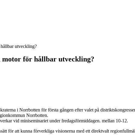
hållbar utveckling?
motor för hållbar utveckling?
aterna i Norrbotten för första gången efter valet på distriktskongressen 
 regionkommun Norrbotten.
edverkar vid miniseminariet under fredagsförmiddagen. mellan 10-12.
tssätt för att kunna förverkliga visionerna med ett direktvalt regionful