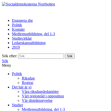
Norrbotten
Engagera dig
Politik
Kontakt
Medlemsutbildning, del 1-3
Studiecirklar
Ledarskapsutbildning
2019
Sök efter:
Sök
Meny
Politik
Riksdag
Region
Det här är vi
Våra riksdagsledamöter
Vårt regionråd i opposition
Vår distriktsstyrelse
Studier
Medlemsutbildning, del 1-3