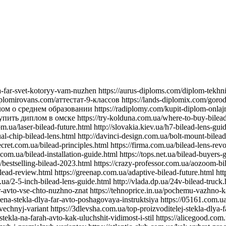
nyat-steklo-far-avto http://510.com.ua/samostoyatelnaya-zamena-stekla-far-prakticheskie-sovety https://autostill.com.ua/steklo-dlya-far-avto-kak-zamena-uluchshit-osveshchenie-dorogi https://babyphotostar.com.ua/vyibiraem-steklo-dlya-far-rukovodstvo-po-stilyu-i-bezopasnosti https://bagit.com.ua/pochemu-stoit-investirovat-v-kachestvennoe-steklo-dlya https://bagstore.com.ua/problemy-so-steklom-far-kak-ikh-izbezhat-i-kogda-zamenit https://befirst.com.ua/sekrety-ukhoda-za-steklom-far-kak-prodlit-srok-sluzhby https://bike-drive.com.ua/steklo-dlya-far-obzor-novink-i-tendentsiy-2024 https://billiard-classic.com.ua/kakoe-steklo-dlya-far-luchshe-plyusy-i-minusy-razlichnykh-materialov https://ch-z.com.ua/steklo-dlya-far-kak-vybrat-po-tipu-avtomobilya-i-stilyu-vozdizheniya https://bestpeople.com.ua/chem-zamenit-povrezhdennoe-steklo-far-luchshie-alternativy https://daicond.com.ua/steklo-dlya-far-obsuzhdaem-vazhnost-dlya-bezopasnosti-na-doroge https://delavore.com.ua/bi-led-linzy-i-komponenty-provodnik-v-mir-yarkogo-i-chetogo-sveta https://brandwatches.com.ua/kak-bi-led-linzy-uluchshayut-vidimost-i-stil-avtomobilya https://dnmagazine.com.ua/komplekt-bi-led-linz-modernizatsiya-far https://blooms.com.ua/bi-led-linzy-komplektuyushie-vybor https://ameli-studio.com.ua/bi-led-linzy-i-komponenty-maksimum-sveta-pri-minimum-energozatrat https://euro-house.com.ua/kak-bi-led-linzy-vliyayut-na-bezopasnost-i-komfort-vodjeniya https://cpaday.com.ua/innovacii-v-osveshhenii-obzor-luchshih-bi-led-linz-i-komponentov https://cocoshop.com.ua/bi-led-linzy-kak-innovatsionnye-tekhnologii-menyayut-osveshchenie-avto https://cleanshop.com.ua/otkroyte-dlya-sebya-bi-led-linzy-luchshee-osveshchenie-dlya-vashego-avtomobilya https://dragee.com.ua/bi-led-linzy-revolyuciya-v-avtomobilnom-osveshchenii https://eximp.com.ua/komplekt-bi-led-linz-i-komponentov-dlya-idealnyh-far https://e-comex.com.ua/bi-led-linzy-dolgovechnost-i-mosh-sveta-v-komplekte https://elsig-opt.com.ua/budushchee-avtomobilnyh-far-pochemu-bi-led-linzy-novyi-standart https://emaidan.com.ua/bi-led-linzy-luchshiy-svet-dlya-avto https://esco-center.com.ua/stil-i-funkcionalnost-s-bi-led-linzami https://excl.com.ua/bi-led-linzy-svet-i-bezopasnost https://floristua.com.ua/bi-led-linzy-vybor-i-ustanovka https://forthouse.com.ua/umnoye-osveshcheniye-dlya-avto-bi-led-linzy https://footballfans.com.ua/5-prichin-dlya-upgrade-bi-led-linzy https://freeadverts.com.ua/bi-led-linzy-yarkost-i-stil http://istroy.com.ua/nochnye-poezdki-bi-led-linzy-vozmozhnosti https://jesus.com.ua/vsyo-o-bi-led-linzy-dlya-avto https://keslaser.com.ua/bi-led-linzy-dlya-idealnoy-vidimosti https://igrotech.com.ua/instruktsiya-po-vyboru-i-ustanovke-bi-led-linz https://incidents.com.ua/bi-led-linzy-dlya-professionalov-i-novichkov-rekomendatsii-po-ustanovke https://kolesiko.com.ua/linzy-dlya-far-avto-kak-vybrat-idealnye-dlya-vashego-avtomobilya https://infobus.com.ua/kak-linzy-dlya-far-izmenyayut-osveshchennost-i-stil-vashego-avto https://imperialgroup.com.ua/pochemu-stoit-ustanovit-linzy-v-fary-avto-osnovnye-preimushchestva https://leasing.com.ua/linzy-dlya-far-avto-kak-vybrat-luchshie-komponenty-dlya-optimalnogo-sveta https://igruli.com.ua/linzy-dlya-far-avto-chto-vazhno-uchityvat-pri-ustanovke-i-vybore https://mamaorganica.com.ua/linzy-dlya-far-kak