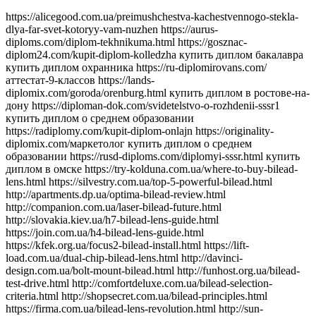
https://alicegood.com.ua/preimushchestva-kachestvennogo-stekla-dlya-far-svet-kotoryy-vam-nuzhen https://aurus-diploms.com/diplom-tekhnikuma.html https://gosznac-diplom24.com/kupit-diplom-kolledzha купить диплом бакалавра купить диплом охранника https://ru-diplomirovans.com/аттестат-9-классов https://lands-diplomix.com/goroda/orenburg.html купить диплом в ростове-на-дону https://diploman-dok.com/svidetelstvo-o-rozhdenii-sssr1 купить диплом о среднем образовании https://radiplomy.com/kupit-diplom-onlajn https://originality-diplomix.com/маркетолог купить диплом о среднем образовании https://rusd-diploms.com/diplomyi-sssr.html купить диплом в омске https://try-kolduna.com.ua/where-to-buy-bilead-lens.html https://silvestry.com.ua/top-5-powerful-bilead.html http://apartments.dp.ua/optima-bilead-review.html http://companion.com.ua/laser-bilead-future.html http://slovakia.kiev.ua/h7-bilead-lens-guide.html https://join.com.ua/h4-bilead-lens-guide.html https://kfek.org.ua/focus2-bilead-install.html https://lift-load.com.ua/dual-chip-bilead-lens.html http://davinci-design.com.ua/bolt-mount-bilead.html http://funhost.org.ua/bilead-test-drive.html http://comfortdeluxe.com.ua/bilead-selection-criteria.html http://shopsecret.com.ua/bilead-principles.html https://firma.com.ua/bilead-lens-revolution.html http://sun-shop.com.ua/bilead-lens-price-comparison.html https://para-dise.com.ua/bilead-lens-guide.html https://geliosfireworks.com.ua/bilead-installation-guide.html https://tops.net.ua/bilead-buyers-guide.html https://degustator.net.ua/bilead-2024-review.html https://oncology.com.ua/bilead-2022-rating.html https://shop4me.in.ua/bestselling-bilead-2023.html https://crazy-professor.com.ua/aozoom-bilead-review.html http://reklama-sev.com.ua/angel-eyes-bilead.html http://gollos.com.ua/angel-eyes-bilead.html http://jokes.com.ua/ams-bilead-review.html https://greenap.com.ua/adaptive-bilead-future.html http://kvn-tehno.com.ua/3-inch-bilead-market-review.html https://salesup.in.ua/3-inch-bilead-lens-guide.html http://compromat.in.ua/2-5-inch-bilead-lens-guide.html http://vlada.dp.ua/24v-bilead-truck.html https://i-medic.com.ua/steklo-dlya-far-avto-kak-vybrat-kachestvennuyu-zamenu https://renault-club.kiev.ua/zamena-stekla-far-avto-vse-chto-nuzhno-znat https://tehnoprice.in.ua/pochemu-vazhno-kachestvennoe-steklo-dlya-far-avto https://lifeinvest.com.ua/steklo-dlya-far-avto-obzor-populyarnyh-modeley https://warfare.com.ua/zamena-stekla-dlya-far-avto-poshagovaya-instruktsiya https://05161.com.ua/prozrachnost-i-stil-obnovlenie-stekla-far-dlya-avto https://brightwallpapers.com.ua/steklo-dlya-far-avto-kak-vybrat-dolgovechnyj-variant https://3dlevsha.com.ua/top-proizvoditelej-stekla-dlya-far-avto-v-2024-godu https://abank.com.ua/sovety-po-vyboru-stekla-dlya-far-avto-na-chto-obratit-vnimanie https://abshop.com.ua/zamena-stekla-na-farah-avto-kak-uluchshit-vidimost-i-stil https://alicegood.com.ua/preimushchestva-kachestvennogo-stekla-dlya-far-svet-kotoryy-vam-nuzhen https://artflo.com.ua/steklo-dlya-far-avto-obzor-byudzhetnyh-i-premialnyh-variantov https://atlantic-club.com.ua/kak-vybrat-prochnoe-steklo-dlya-far-kotoroe-prosluzhit-dolgo https://atelierdesdelices.com.ua/prozrachnost-i-dolgovechnost-zachem-menyat-steklo-far-avto http://510.com.ua/samostoyatelnaya-zamena-stekla-far-prakticheskie-sovety https://autostill.com.ua/steklo-dlya-far-avto-kak-zamena-uluchshit-osveshchenie-dorogi https://babyphotostar.com.ua/vyibiraem-steklo-dlya-far-rukovodstvo-po-stilyu-i-bezopasnosti https://bagit.com.ua/pochemu-stoit-investirovat-v-kachestvennoe-steklo-dlya https://bagstore.com.ua/problemy-so-steklom-far-kak-ikh-izbezhat-i-kogda-zamenit https://befirst.com.ua/sekrety-ukhoda-za-steklom-far-kak-prodlit-srok-sluzhby https://bike-drive.com.ua/steklo-dlya-far-obzor-novink-i-tendentsiy-2024 https://billiard-classic.com.ua/kakoe-steklo-dlya-far-luchshe-plyusy-i-minusy-razlichnykh-materialov https://ch-z.com.ua/steklo-dlya-far-kak-vybrat-po-tipu-avtomobilya-i-stilyu-vozdizheniya https://bestpeople.com.ua/chem-zamenit-povrezhdennoe-steklo-far-luchshie-alternativy https://daicond.com.ua/steklo-dlya-far-obsuzhdaem-vazhnost-dlya-bezopasnosti-na-doroge https://delavore.com.ua/bi-led-linzy-i-komponenty-provodnik-v-mir-yarkogo-i-chetogo-sveta https://brandwatches.com.ua/kak-bi-led-linzy-uluchshayut-vidimost-i-stil-avtomobilya https://dnmagazine.com.ua/komplekt-bi-led-linz-modernizatsiya-far https://blooms.com.ua/bi-led-linzy-komplektuyushie-vybor https://ameli-studio.com.ua/bi-led-linzy-i-komponenty-maksimum-sveta-pri-minimum-energozatrat https://euro-house.com.ua/kak-bi-led-linzy-vliyayut-na-bezopasnost-i-komfort-vodjeniya https://cpaday.com.ua/innovacii-v-osveshhenii-obzor-luchshih-bi-led-linz-i-komponentov https://cocoshop.com.ua/bi-led-linzy-kak-innovatsionnye-tekhnologii-menyayut-osveshchenie-avto https://cleanshop.com.ua/otkroyte-dlya-sebya-bi-led-linzy-luchshee-osveshchenie-dlya-vashego-avtomobilya https://dragee.com.ua/bi-led-linzy-revolyuciya-v-avtomobilnom-osveshchenii https://eximp.com.ua/komplekt-bi-led-linz-i-komponentov-dlya-idealnyh-far https://e-comex.com.ua/bi-led-linzy-dolgovechnost-i-mosh-sveta-v-komplekte https://elsig-opt.com.ua/budushchee-avtomobilnyh-far-pochemu-bi-led-linzy-novyi-standart https://emaidan.com.ua/bi-led-linzy-luchshiy-svet-dlya-avto https://esco-center.com.ua/stil-i-funkcionalnost-s-bi-led-linzami https://excl.com.ua/bi-led-linzy-svet-i-bezopasnost https://floristua.com.ua/bi-led-linzy-vybor-i-ustanovka https://forthouse.com.ua/umnoye-osveshcheniye-dlya-avto-bi-led-linzy https://footballfans.com.ua/5-prichin-dlya-upgrade-bi-led-linzy https://freeadverts.com.ua/bi-led-linzy-yarkost-i-stil http://istroy.com.ua/nochnye-poezdki-bi-led-linzy-vozmozhnosti https://jesus.com.ua/vsyo-o-bi-led-linzy-dlya-avto https://keslaser.com.ua/bi-led-linzy-dlya-idealnoy-vidimosti https://igrotech.com.ua/instruktsiya-po-vyboru-i-ustanovke-bi-led-linz https://incidents.com.ua/bi-led-linzy-dlya-professionalov-i-novichkov-rekomendatsii-po-ustanovke https://kolesiko.com.ua/linzy-dlya-far-avto-kak-vybrat-idealnye-dlya-vashego-avtomobilya https://infobus.com.ua/kak-linzy-dlya-far-izmenyayut-osveshchennost-i-stil-vashego-avto https://imperialgroup.com.ua/pochemu-stoit-ustanovit-linzy-v-fary-avto-osnovnye-preimushchestva https://leasing.com.ua/linzy-dlya-far-avto-kak-vybrat-luchshie-komponenty-dlya-optimalnogo-sveta https://igruli.com.ua/linzy-dlya-far-avto-chto-vazhno-uchityvat-pri-ustanovke-i-vybore https://mamaorganica.com.ua/linzy-dlya-far-kak-uluchshit-svet-i-stil-avtomobilya https://jiraf.com.ua/moshhnoe-tochnoe-osveshhenie-preimushhestva-linz-dlya-avto-far https://itware.com.ua/chto-dayut-linzy-dlya-far-sekrety-osveshheniya https://jn.com.ua/linzy-dlya-far-sovremennye-resheniya-dlya-vidimosti https://ibnews.com.ua/germetik-dlya-stekla-far-avto https://keepstyle.com.ua/kak-pravilno-ispolzovat-germetik-dlya-far-avto https://menfashion.com.ua/germetik-dlya-stekla-far https://kominmet.com.ua/germetik-dlya-far-avto-vodonepronitsaemost https://mir-akb.com.ua/kak-germetik-dlya-far-vliyaet-na-zashitu-i-vneshniy-vid https://mitsubishi-nikol-motors.com.ua/germetik-dlya-stekla-far-uluchshenie-germetichnosti-i-osveshcheniya https://massovka.com.ua/germetik-dlya-far-zashchita-ot-vlagi-pyli-kondensata https://newstoday.com.ua/kak-vybrat-germetik-dlya-stekla-far https://maximumvisa.com.ua/germetik-dlya-stekla-far-idealnaya-germetizatsiya https://ostercenter.com.ua/luchshie-germetiki-dlya-far-avto https://pnevmo-strelok.com.ua/germetik-dlya-far-zachem-i-kak-ispolzovat https://myelectro.com.ua/kak-germetik-zashchishchaet-fary https://logotypes.com.ua/germetizaciya-stekla-far https://naduvnie-lodki.com.ua/sekret-idealnyh-far-germetik https://nagrevayka.com.ua/top-5-germetikov-dlya-far http://repetitory.com.ua/germetik-dlya-stekla-far-poshagovyj-gid https://optimapharm.com.ua/germetik-dlya-stekla-far https://s-boutique.com.ua/zashchita-far-ot-vlagi-rol-germetika https://rockradio.com.ua/kak-germetik-pomogaet-sokhranit-fary-kak-novye https://pravoslavnews.com.ua/germetik-dlya-far-nadezhnoe-reshenie-dlya-predotvrashcheniya-kondensata https://salonsharm.com.ua/idealnyj-germetik-dlya-stekla-far-kak-vybrat-i-pravilno-nanesti http://salle.com.ua/pochemu-germetik-dlya-far-avto-vazhnee-chem-kazhetsya http://reklamist.com.ua/germetik-dlya-stekla-far-obazatelnyj-element-dlya-remonta http://runflor.com.ua/kak-vosstanovit-germetichnost-far-sovety-po-vyboru-germetika https://side-by-side.com.ua/remont-stekla-far-kak-germetik-pomogaet-sokhranit-svetopropuskaniye https://smartbuildforum.com.ua/germetik-dlya-avtofar-resheniye-dlya-osveshcheniya-i-zashchity https://tastaliski.com.ua/germetik-dlya-stekla-far-zashchita-ot-pogodnyh-usloviy https://sevinfo.com.ua/kak-germetik-prodlevaet-srok-sluzhby-far https://summer-kino.com.ua/germetik-dlya-avtofar-problemy-s-germetizaciej https://startupline.com.ua/vybor-germetika-dlya-far https://unasoft.com.ua/germetik-dlya-stekla-far-vlaga-i-korrozia https://svitozar.com.ua/germetik-dlya-stekla-far-vlaga-i-korrozia https://talktome.com.ua/zhidkost-dlya-polirovki-far-avto https://smotri.com.ua/kak-vybrat-luchshuyu-zhidkost-dlya-polirovki-far https://tyres.com.ua/zhidkost-dlya-polirovki-far-ustranenie-carapin https://tayger.com.ua/nabor-dlya-polirovki-far-vse-chto-nuzhno https://tm-marmelad.com.ua/nabor-dlya-polirovki-far-luchshie-komplekty https://synergize.com.ua/polirovka-far-svoimi-rukami-nabory https://trademart.com.ua/nabor-dlya-polirovki-far-kak-obnovit-fary-avto http://vabank.com.ua/steklo-dlya-far-ka