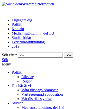
Norrbotten
Engagera dig
Politik
Kontakt
Medlemsutbildning, del 1-3
Studiecirklar
Ledarskapsutbildning
2019
Sök efter:
Sök
Meny
Politik
Riksdag
Region
Det här är vi
Våra riksdagsledamöter
Vårt regionråd i opposition
Vår distriktsstyrelse
Studier
Medlemsutbildning, del 1-3