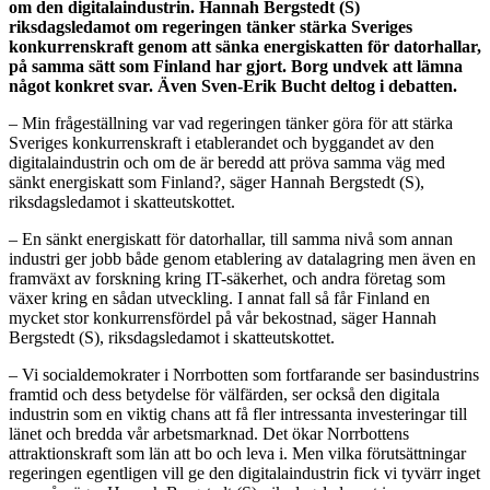
om den digitalaindustrin. Hannah Bergstedt (S)
riksdagsledamot om regeringen tänker stärka Sveriges
konkurrenskraft genom att sänka energiskatten för datorhallar,
på samma sätt som Finland har gjort. Borg undvek att lämna
något konkret svar. Även Sven-Erik Bucht deltog i debatten.
– Min frågeställning var vad regeringen tänker göra för att stärka
Sveriges konkurrenskraft i etablerandet och byggandet av den
digitalaindustrin och om de är beredd att pröva samma väg med
sänkt energiskatt som Finland?, säger Hannah Bergstedt (S),
riksdagsledamot i skatteutskottet.
– En sänkt energiskatt för datorhallar, till samma nivå som annan
industri ger jobb både genom etablering av datalagring men även en
framväxt av forskning kring IT-säkerhet, och andra företag som
växer kring en sådan utveckling. I annat fall så får Finland en
mycket stor konkurrensfördel på vår bekostnad, säger Hannah
Bergstedt (S), riksdagsledamot i skatteutskottet.
– Vi socialdemokrater i Norrbotten som fortfarande ser basindustrins
framtid och dess betydelse för välfärden, ser också den digitala
industrin som en viktig chans att få fler intressanta investeringar till
länet och bredda vår arbetsmarknad. Det ökar Norrbottens
attraktionskraft som län att bo och leva i. Men vilka förutsättningar
regeringen egentligen vill ge den digitalaindustrin fick vi tyvärr inget