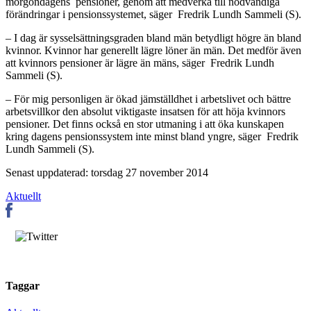
morgondagens pensioner, genom att medverka till nödvändiga
förändringar i pensionssystemet, säger Fredrik Lundh Sammeli (S).
– I dag är sysselsättningsgraden bland män betydligt högre än bland
kvinnor. Kvinnor har generellt lägre löner än män. Det medför även
att kvinnors pensioner är lägre än mäns, säger Fredrik Lundh
Sammeli (S).
– För mig personligen är ökad jämställdhet i arbetslivet och bättre
arbetsvillkor den absolut viktigaste insatsen för att höja kvinnors
pensioner. Det finns också en stor utmaning i att öka kunskapen
kring dagens pensionssystem inte minst bland yngre, säger Fredrik
Lundh Sammeli (S).
Senast uppdaterad: torsdag 27 november 2014
Aktuellt
Taggar