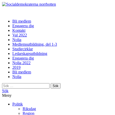
norrbotten
Bli medlem
Engagera dig
Kontakt
Val 2022
Nolia
Medlemsutbildning, del 1-3
Studiecirklar
Ledarskapsutbildning
Engagera dig
Nolia 2022
2019
Bli medlem
Nolia
Sök
efter:
Sök
Meny
Politik
Riksdag
Region