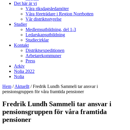
Det här är vi
Våra riksdagsledamöter
Våra företrädare i Region Norrbotten
Vår distriktsstyrelse
Studier
Medlemsutbildning, del 1-3
Ledarskapsutbildning
Studiecirklar
Kontakt
Distriktsexpeditionen
Arbetarekommuner
Press
Arkiv
Nolia 2022
Nolia
Hem
/
Aktuellt
/
Fredrik Lundh Sammeli tar ansvar i
pensionsgruppen för våra framtida pensioner
Fredrik Lundh Sammeli tar ansvar i
pensionsgruppen för våra framtida
pensioner