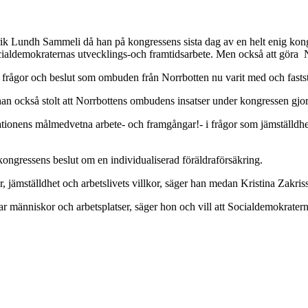
drik Lundh Sammeli då han på kongressens sista dag av en helt enig kongr
ocialdemokraternas utvecklings-och framtidsarbete. Men också att göra 
e frågor och beslut som ombuden från Norrbotten nu varit med och faststä
 också stolt att Norrbottens ombudens insatser under kongressen gjort 
tionens målmedvetna arbete- och framgångar!- i frågor som jämställdhet, 
ongressens beslut om en individualiserad föräldraförsäkring.
, jämställdhet och arbetslivets villkor, säger han medan Kristina Zakriss
rabbar människor och arbetsplatser, säger hon och vill att Socialdemokrate