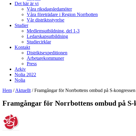
Det här är vi
Våra riksdagsledamöter
Våra företrädare i Region Norrbotten
Vår distriktsstyrelse
Studier
Medlemsutbildning, del 1-3
Ledarskapsutbildning
Studiecirklar
Kontakt
Distriktsexpeditionen
Arbetarekommuner
Press
Arkiv
Nolia 2022
Nolia
Hem
/
Aktuellt
/
Framgångar för Norrbottens ombud på S-kongressen
Framgångar för Norrbottens ombud på S-