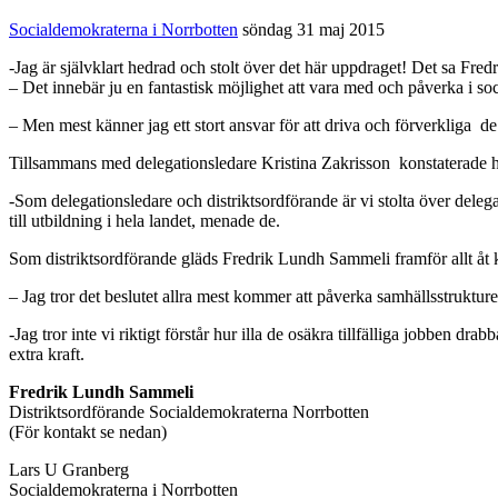
Socialdemokraterna i Norrbotten
söndag 31 maj 2015
-Jag är självklart hedrad och stolt över det här uppdraget! Det sa Fre
– Det innebär ju en fantastisk möjlighet att vara med och påverka i s
– Men mest känner jag ett stort ansvar för att driva och förverkliga d
Tillsammans med delegationsledare Kristina Zakrisson konstaterade han
-Som delegationsledare och distriktsordförande är vi stolta över delega
till utbildning i hela landet, menade de.
Som distriktsordförande gläds Fredrik Lundh Sammeli framför allt åt k
– Jag tror det beslutet allra mest kommer att påverka samhällsstrukturer
-Jag tror inte vi riktigt förstår hur illa de osäkra tillfälliga jobben d
extra kraft.
Fredrik Lundh Sammeli
Distriktsordförande Socialdemokraterna Norrbotten
(För kontakt se nedan)
Lars U Granberg
Socialdemokraterna i Norrbotten