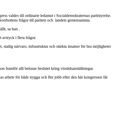
ess valdes till ordinarie ledamot i Socialdemokraternas partistyrelse.
Norrbottens frågor till partiets och landets gemensamma.
llt, sa han .
avtryck i flera frågor.
statlig närvaro, infrastruktur och stärkta insatser för bra möjligheter
on framför allt betonar beslutet kring visstidsanställningar.
rnas arbete för både trygga och fler jobb efter den här kongressen får