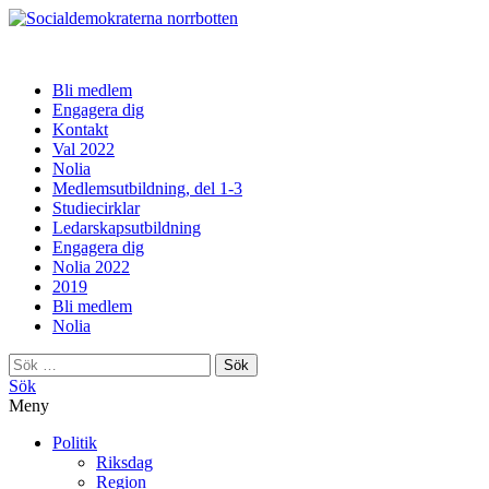
norrbotten
Bli medlem
Engagera dig
Kontakt
Val 2022
Nolia
Medlemsutbildning, del 1-3
Studiecirklar
Ledarskapsutbildning
Engagera dig
Nolia 2022
2019
Bli medlem
Nolia
Sök
efter:
Sök
Meny
Politik
Riksdag
Region