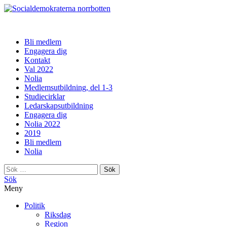
norrbotten
Bli medlem
Engagera dig
Kontakt
Val 2022
Nolia
Medlemsutbildning, del 1-3
Studiecirklar
Ledarskapsutbildning
Engagera dig
Nolia 2022
2019
Bli medlem
Nolia
Sök
efter:
Sök
Meny
Politik
Riksdag
Region