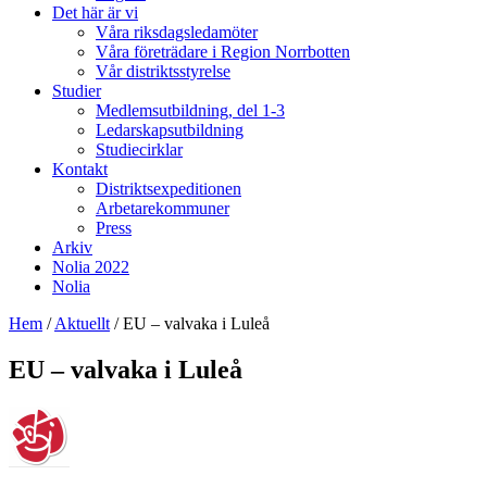
Det här är vi
Våra riksdagsledamöter
Våra företrädare i Region Norrbotten
Vår distriktsstyrelse
Studier
Medlemsutbildning, del 1-3
Ledarskapsutbildning
Studiecirklar
Kontakt
Distriktsexpeditionen
Arbetarekommuner
Press
Arkiv
Nolia 2022
Nolia
Hem
/
Aktuellt
/
EU – valvaka i Luleå
EU – valvaka i Luleå