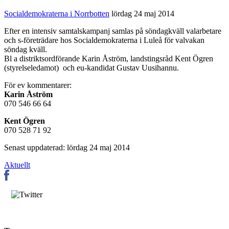
Socialdemokraterna i Norrbotten
lördag 24 maj 2014
Efter en intensiv samtalskampanj samlas på söndagkväll valarbetare
och s-företrädare hos Socialdemokraterna i Luleå för valvakan
söndag kväll.
Bl a distriktsordförande Karin Åström, landstingsråd Kent Ögren
(styrelseledamot) och eu-kandidat Gustav Uusihannu.
För ev kommentarer:
Karin Åström
070 546 66 64
Kent Ögren
070 528 71 92
Senast uppdaterad: lördag 24 maj 2014
Aktuellt