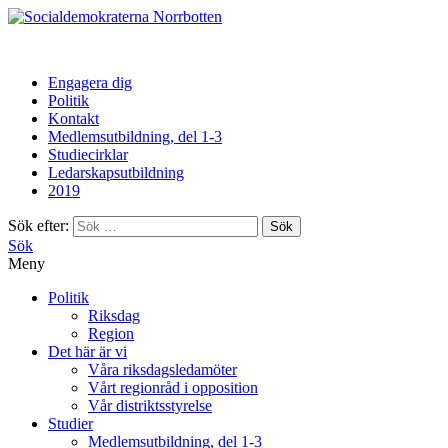
Norrbotten
Engagera dig
Politik
Kontakt
Medlemsutbildning, del 1-3
Studiecirklar
Ledarskapsutbildning
2019
Sök efter:
Sök
Meny
Politik
Riksdag
Region
Det här är vi
Våra riksdagsledamöter
Vårt regionråd i opposition
Vår distriktsstyrelse
Studier
Medlemsutbildning, del 1-3