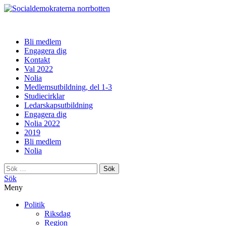
norrbotten
Bli medlem
Engagera dig
Kontakt
Val 2022
Nolia
Medlemsutbildning, del 1-3
Studiecirklar
Ledarskapsutbildning
Engagera dig
Nolia 2022
2019
Bli medlem
Nolia
Sök
efter:
Sök
Meny
Politik
Riksdag
Region