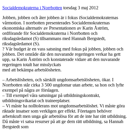
Socialdemokraterna i Norrbotten
torsdag 3 maj 2012
Jobben, jobben och åter jobben är i fokus iSocialdemokraternas
vårmotion. I norrbotten presenterades Socialdemokraternas
ekonomiska alternativ av Presentationen av Karin Åström,
ordförande för Socialdemokraterna i Norrbotten och
riksdagsledamot (S) tillsammans med Hannah Bergstedt,
riksdagsledamot (S).
? Vår budget är en vass satsning med fokus på jobben, jobben och
jobben. Det område där den nuvarande regeringen verkar ha gett
upp, sa Karin Åström och konstaterade vidare att den nuvarande
regeringen totalt har misslyckats
med att bekämpa arbetslösheten.
– Arbetslösheten, och särskilt ungdomsarbetslösheten, ökar. I
Norrbotten står cirka 3 500 ungdomar utan arbete, sa hon och lyfte
exempel på några av förslagen.
– Till exempel våra satsningar på utbildningskontrakt,
utbildningsvikariat och traineeplatser.
– Vi måste ha nolltolerans mot ungdomsarbetslöshet. Vi måste göra
riktade insatser som verkligen ger effekt. Företagen behöver
arbetskraft men unga går arbetslösa för att de inte har rätt utbildning.
Då måste vi satsa resurser på att ge dem rätt utbildning, sa Hannah
Bergstedt som