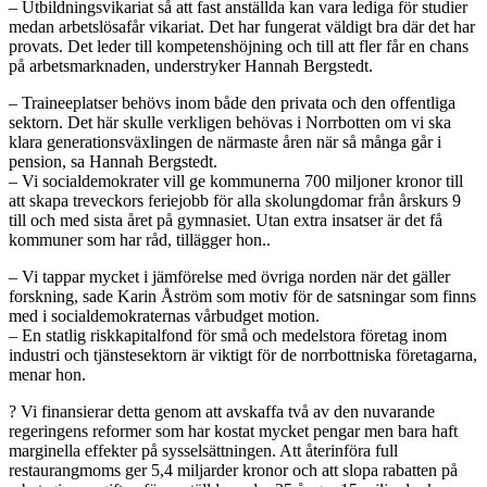
– Utbildningsvikariat så att fast anställda kan vara lediga för studier
medan arbetslösafår vikariat. Det har fungerat väldigt bra där det har
provats. Det leder till kompetenshöjning och till att fler får en chans
på arbetsmarknaden, understryker Hannah Bergstedt.
– Traineeplatser behövs inom både den privata och den offentliga
sektorn. Det här skulle verkligen behövas i Norrbotten om vi ska
klara generationsväxlingen de närmaste åren när så många går i
pension, sa Hannah Bergstedt.
– Vi socialdemokrater vill ge kommunerna 700 miljoner kronor till
att skapa treveckors feriejobb för alla skolungdomar från årskurs 9
till och med sista året på gymnasiet. Utan extra insatser är det få
kommuner som har råd, tillägger hon..
– Vi tappar mycket i jämförelse med övriga norden när det gäller
forskning, sade Karin Åström som motiv för de satsningar som finns
med i socialdemokraternas vårbudget motion.
– En statlig riskkapitalfond för små och medelstora företag inom
industri och tjänstesektorn är viktigt för de norrbottniska företagarna,
menar hon.
? Vi finansierar detta genom att avskaffa två av den nuvarande
regeringens reformer som har kostat mycket pengar men bara haft
marginella effekter på sysselsättningen. Att återinföra full
restaurangmoms ger 5,4 miljarder kronor och att slopa rabatten på