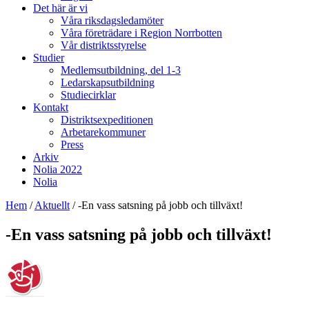
Det här är vi
Våra riksdagsledamöter
Våra företrädare i Region Norrbotten
Vår distriktsstyrelse
Studier
Medlemsutbildning, del 1-3
Ledarskapsutbildning
Studiecirklar
Kontakt
Distriktsexpeditionen
Arbetarekommuner
Press
Arkiv
Nolia 2022
Nolia
Hem
/
Aktuellt
/
-En vass satsning på jobb och tillväxt!
-En vass satsning på jobb och tillväxt!