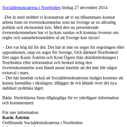
Socialdemokraterna i Norrbotten
lördag 27 december 2014
-Det är med stolthet vi konstaterar att vi nu tillsammans kunnat
arbeta fram en överenskommelse som tar Sverige ur en allvarlig
politisk och ekonomisk kris. Med den nu presenterade
överenskommelsen har vi lyckats samlas och komma överens om
regler och samarbetsområden så att Sverige kan styras!
– Det var hög tid för det. Det här är inte en seger för regeringen eller
oppositionen, utan en seger för Sverige. Och därmed Norrbotten!
Det säger Karin Åström och Kent Ögren från distriktsledningen i
Norrbotten efter information och besked kring den
överenskommelse som bland annat innebär att det inte blir något
extraval i mars.
– Det här innebär också att Socialdemokraternas budget kommer att
kunna fastställas i riksdagen, tillägger de två lättade över det nya
stabilare politiska läget.
Båda företrädarna finns tillgängliga för ev ytterligare information
och kommentarer.
För mer information
Karin Åström
Ordförande Socialdemokraterna i Norrbotten