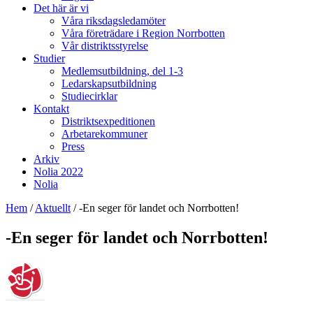
Det här är vi
Våra riksdagsledamöter
Våra företrädare i Region Norrbotten
Vår distriktsstyrelse
Studier
Medlemsutbildning, del 1-3
Ledarskapsutbildning
Studiecirklar
Kontakt
Distriktsexpeditionen
Arbetarekommuner
Press
Arkiv
Nolia 2022
Nolia
Hem
/
Aktuellt
/
-En seger för landet och Norrbotten!
-En seger för landet och Norrbotten!