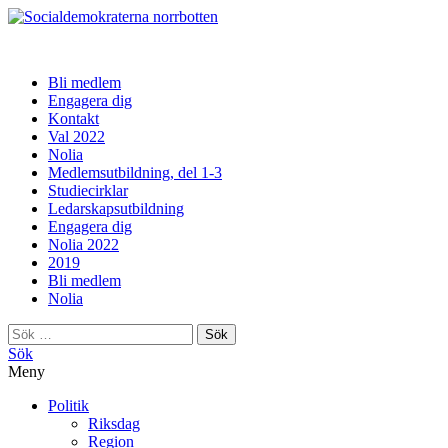
norrbotten
Bli medlem
Engagera dig
Kontakt
Val 2022
Nolia
Medlemsutbildning, del 1-3
Studiecirklar
Ledarskapsutbildning
Engagera dig
Nolia 2022
2019
Bli medlem
Nolia
Sök
efter:
Sök
Meny
Politik
Riksdag
Region