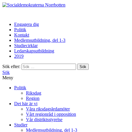
Norrbotten
Engagera dig
Politik
Kontakt
Medlemsutbildning, del 1-3
Studiecirklar
Ledarskapsutbildning
2019
Sök efter:
Sök
Meny
Politik
Riksdag
Region
Det här är vi
Våra riksdagsledamöter
Vårt regionråd i opposition
Vår distriktsstyrelse
Studier
Medlemsutbildning, del 1-3