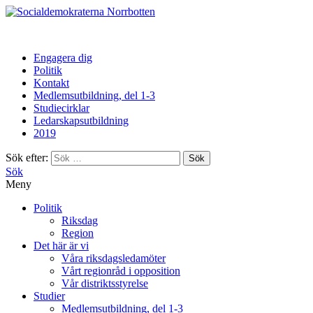
Norrbotten
Engagera dig
Politik
Kontakt
Medlemsutbildning, del 1-3
Studiecirklar
Ledarskapsutbildning
2019
Sök efter:
Sök
Meny
Politik
Riksdag
Region
Det här är vi
Våra riksdagsledamöter
Vårt regionråd i opposition
Vår distriktsstyrelse
Studier
Medlemsutbildning, del 1-3