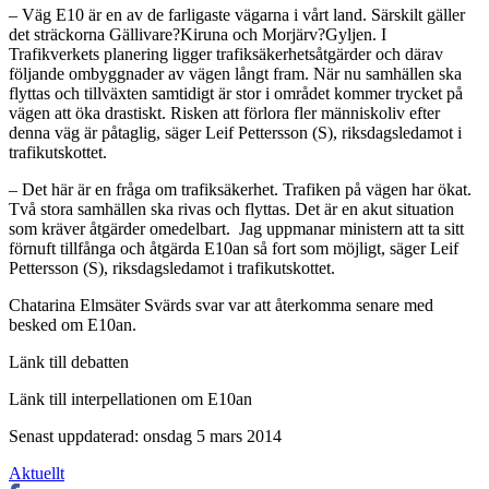
– Väg E10 är en av de farligaste vägarna i vårt land. Särskilt gäller
det sträckorna Gällivare?Kiruna och Morjärv?Gyljen. I
Trafikverkets planering ligger trafiksäkerhetsåtgärder och därav
följande ombyggnader av vägen långt fram. När nu samhällen ska
flyttas och tillväxten samtidigt är stor i området kommer trycket på
vägen att öka drastiskt. Risken att förlora fler människoliv efter
denna väg är påtaglig, säger Leif Pettersson (S), riksdagsledamot i
trafikutskottet.
– Det här är en fråga om trafiksäkerhet. Trafiken på vägen har ökat.
Två stora samhällen ska rivas och flyttas. Det är en akut situation
som kräver åtgärder omedelbart. Jag uppmanar ministern att ta sitt
förnuft tillfånga och åtgärda E10an så fort som möjligt, säger Leif
Pettersson (S), riksdagsledamot i trafikutskottet.
Chatarina Elmsäter Svärds svar var att återkomma senare med
besked om E10an.
Länk till debatten
Länk till interpellationen om E10an
Senast uppdaterad: onsdag 5 mars 2014
Aktuellt