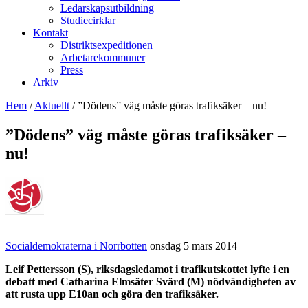
Ledarskapsutbildning
Studiecirklar
Kontakt
Distriktsexpeditionen
Arbetarekommuner
Press
Arkiv
Hem
/
Aktuellt
/
”Dödens” väg måste göras trafiksäker – nu!
”Dödens” väg måste göras trafiksäker –
nu!
Socialdemokraterna i Norrbotten
onsdag 5 mars 2014
Leif Pettersson (S), riksdagsledamot i trafikutskottet lyfte i en
debatt med Catharina Elmsäter Svärd (M) nödvändigheten av
att rusta upp E10an och göra den trafiksäker.