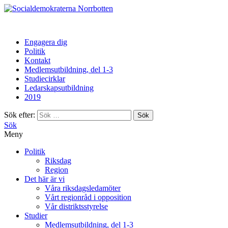
Norrbotten
Engagera dig
Politik
Kontakt
Medlemsutbildning, del 1-3
Studiecirklar
Ledarskapsutbildning
2019
Sök efter:
Sök
Meny
Politik
Riksdag
Region
Det här är vi
Våra riksdagsledamöter
Vårt regionråd i opposition
Vår distriktsstyrelse
Studier
Medlemsutbildning, del 1-3