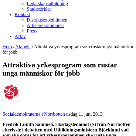
Ledarskapsutbildning
Studiecirklar
Kontakt
Distriktsexpeditionen
Arbetarekommuner
Press
Arkiv
Hem
/
Aktuellt
/
Attraktiva yrkesprogram som rustar unga människor
för jobb
Attraktiva yrkesprogram som rustar
unga människor för jobb
Socialdemokraterna i Norrbotten
tisdag 11 juni 2013
Fredrik Lundh Sammeli, riksdagsledamot (S) från Norrbotten
efterlyste i debatten med Utbildningsministern Björklund vad
som ska göras för att yrkesprogrammen ska rusta unga