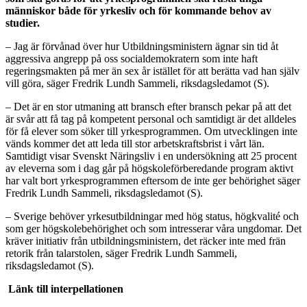
människor både för yrkesliv och för kommande behov av
studier.
– Jag är förvånad över hur Utbildningsministern ägnar sin tid åt
aggressiva angrepp på oss socialdemokratern som inte haft
regeringsmakten på mer än sex år istället för att berätta vad han själv
vill göra, säger Fredrik Lundh Sammeli, riksdagsledamot (S).
– Det är en stor utmaning att bransch efter bransch pekar på att det
är svår att få tag på kompetent personal och samtidigt är det alldeles
för få elever som söker till yrkesprogrammen. Om utvecklingen inte
vänds kommer det att leda till stor arbetskraftsbrist i vårt län.
Samtidigt visar Svenskt Näringsliv i en undersökning att 25 procent
av eleverna som i dag går på högskoleförberedande program aktivt
har valt bort yrkesprogrammen eftersom de inte ger behörighet säger
Fredrik Lundh Sammeli, riksdagsledamot (S).
– Sverige behöver yrkesutbildningar med hög status, högkvalité och
som ger högskolebehörighet och som intresserar våra ungdomar. Det
kräver initiativ från utbildningsministern, det räcker inte med frän
retorik från talarstolen, säger Fredrik Lundh Sammeli,
riksdagsledamot (S).
Länk till interpellationen