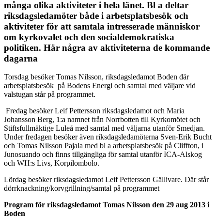
många olika aktiviteter i hela länet. Bl a deltar
riksdagsledamöter både i arbetsplatsbesök och
aktiviteter för att samtala intresserade människor
om kyrkovalet och den socialdemokratiska
politiken. Här några av aktiviteterna de kommande
dagarna
Torsdag besöker Tomas Nilsson, riksdagsledamot Boden där
arbetsplatsbesök på Bodens Energi och samtal med väljare vid
valstugan står på programmet.
Fredag besöker Leif Pettersson riksdagsledamot och Maria
Johansson Berg, 1:a namnet från Norrbotten till Kyrkomötet och
Stiftsfullmäktige Luleå med samtal med väljarna utanför Smedjan.
Under fredagen besöker även riksdagsledamöterna Sven-Erik Bucht
och Tomas Nilsson Pajala med bl a arbetsplatsbesök på Cliffton, i
Junosuando och finns tillgängliga för samtal utanför ICA-Alskog
och WH:s Livs, Korpilombolo.
Lördag besöker riksdagsledamot Leif Pettersson Gällivare. Där står
dörrknackning/korvgrillning/samtal på programmet
Program för riksdagsledamot Tomas Nilsson den 29 aug 2013 i
Boden