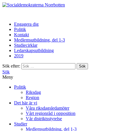
Norrbotten
Engagera dig
Politik
Kontakt
Medlemsutbildning, del 1-3
Studiecirklar
Ledarskapsutbildning
2019
Sök efter:
Sök
Meny
Politik
Riksdag
Region
Det här är vi
Våra riksdagsledamöter
Vårt regionråd i opposition
Vår distriktsstyrelse
Studier
Medlemsutbildning, del 1-3