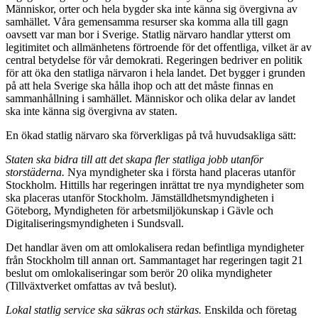
Människor, orter och hela bygder ska inte känna sig övergivna av
samhället. Våra gemensamma resurser ska komma alla till gagn
oavsett var man bor i Sverige. Statlig närvaro handlar ytterst om
legitimitet och allmänhetens förtroende för det offentliga, vilket är av
central betydelse för vår demokrati. Regeringen bedriver en politik
för att öka den statliga närvaron i hela landet. Det bygger i grunden
på att hela Sverige ska hålla ihop och att det måste finnas en
sammanhållning i samhället. Människor och olika delar av landet
ska inte känna sig övergivna av staten.
En ökad statlig närvaro ska förverkligas på två huvudsakliga sätt:
Staten ska bidra till att det skapa fler statliga jobb utanför
storstäderna.
Nya myndigheter ska i första hand placeras utanför
Stockholm. Hittills har regeringen inrättat tre nya myndigheter som
ska placeras utanför Stockholm. Jämställdhetsmyndigheten i
Göteborg, Myndigheten för arbetsmiljökunskap i Gävle och
Digitaliseringsmyndigheten i Sundsvall.
Det handlar även om att omlokalisera redan befintliga myndigheter
från Stockholm till annan ort. Sammantaget har regeringen tagit 21
beslut om omlokaliseringar som berör 20 olika myndigheter
(Tillväxtverket omfattas av två beslut).
Lokal statlig service ska säkras och stärkas.
Enskilda och företag