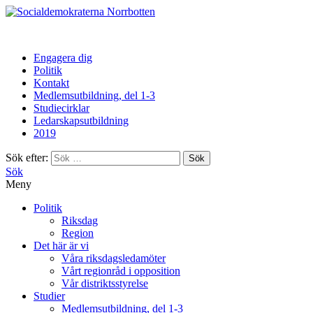
Norrbotten
Engagera dig
Politik
Kontakt
Medlemsutbildning, del 1-3
Studiecirklar
Ledarskapsutbildning
2019
Sök efter:
Sök
Meny
Politik
Riksdag
Region
Det här är vi
Våra riksdagsledamöter
Vårt regionråd i opposition
Vår distriktsstyrelse
Studier
Medlemsutbildning, del 1-3