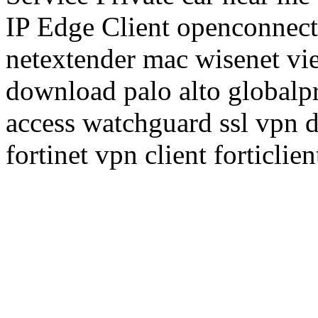
IP Edge Client openconnect 
netextender mac wisenet v
download palo alto globalpr
access watchguard ssl vpn
fortinet vpn client forticlie